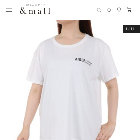
1
/
11