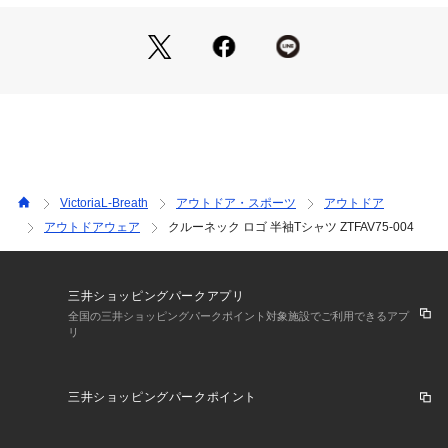
●シンプルなデザインが人気の半袖Tシャツです。「Aigle depu
is 1853」のワンポイントプリントが特徴。袖1枚でさらっと着
用したりシャツなどのインナーとして活用するのもおすすめ。
【商品の購入にあたっての注意事項】
※弊社独自の採寸・計量方法により計測を行っておりますた
め、多少の誤差が生じる場合がございます。
※一部商品において弊社カラー表記がメーカーカラー表記と異
なる場合がございます。
※ブラウザやお使いのモニター環境により、掲載画像と実際の
VictoriaL-Breath
アウトドア・スポーツ
アウトドア
商品の色味が若干異なる場合があります。
アウトドアウェア
クルーネック ロゴ 半袖Tシャツ ZTFAV75-004
※掲載の価格・製品のパッケージ・デザイン・仕様について、
予告なく変更することがあります。あらかじめご了承くださ
い。エーグル AIGLE エルブレス ヴィクトリア ビクトリア Vic
toria L-Breath カットソー Ladys レディース れでぃーす 女性 
三井ショッピングパークアプリ
トレッキングウェア アウトドア レジャー トップス カジュアル 
全国の三井ショッピングパークポイント対象施設でご利用できるアプ
リ
白 ホワイト 2024sspup_lb ts_shp 2409_lb_outl 251130_ma
tocpn 26lbam_trk
三井ショッピングパークポイント