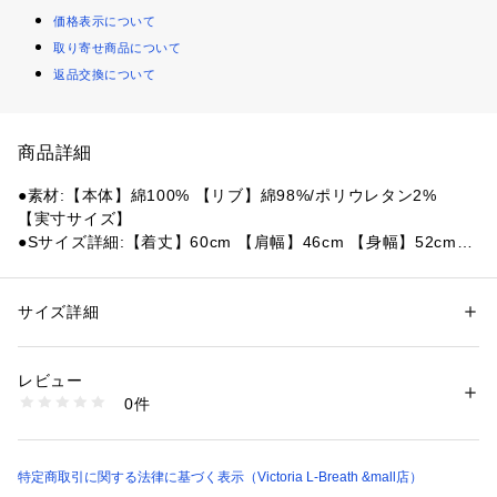
価格表示について
取り寄せ商品について
返品交換について
商品詳細
●素材:【本体】綿100% 【リブ】綿98%/ポリウレタン2%
【実寸サイズ】
●Sサイズ詳細:【着丈】60cm 【肩幅】46cm 【身幅】52cm
 【袖丈】15cm
●Mサイズ詳細:【着丈】62cm 【肩幅】49cm 【身幅】55cm
 【袖丈】17cm
サイズ詳細
性別：
レディース
●Lサイズ詳細:【着丈】65cm 【肩幅】51.5cm 【身幅】58cm
カテゴリー：
アウトドア・スポーツ
 ＞ 
アウトドア
 ＞ 
アウトドアウェア
 【袖丈】18cm
レビュー
●トルコ製
商品番号：
1540300143767 
（モール）
0件
●メーカーカラー表記:ブランエーグル
10854952801 （ショップ）
●ややリラックスフィット
●ドロップショルダー
●AIGLEのロゴプリント
特定商取引に関する法律に基づく表示（Victoria L-Breath &mall店）