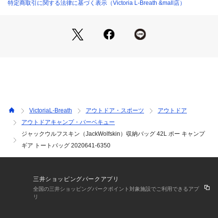
●積載用の補助ハンドル
特定商取引に関する法律に基づく表示（Victoria L-Breath &mall店）
●リサイクルポリエステル仕立ての600Dリップストップを使用
した、約42リッターのトートバッグ。
●ボトム部分はヘビーデューティーなメガPU素材で切り替えフ
ィールドでの直置きに配慮。
●フロントにはロゴグラフィック、背面には象徴的なポーマー
クを刺繍。
●トップに巾着状の吹き出しを備え、あふれる荷物もしっかり
と収納してくれる優れものです。
●荷物の重量によって使い分けできる、長短2組みのストラップ
付き。
VictoriaL-Breath
アウトドア・スポーツ
アウトドア
●両外にサイドポケット、内部にハンギングポケットを備え、
アウトドアキャンプ・バーベキュー
細かなモノの整頓も楽々です。
ジャックウルフスキン（JackWolfskin）収納バッグ 42L ポー キャンプ
【商品の購入にあたっての注意事項】
ギア トートバッグ 2020641-6350
※弊社独自の採寸・計量方法により計測を行っておりますた
め、多少の誤差が生じる場合がございます。
※一部商品において弊社カラー表記がメーカーカラー表記と異
三井ショッピングパークアプリ
なる場合がございます。
全国の三井ショッピングパークポイント対象施設でご利用できるアプ
※ブラウザやお使いのモニター環境により、掲載画像と実際の
リ
商品の色味が若干異なる場合があります。
※掲載の価格・製品のパッケージ・デザイン・仕様について、