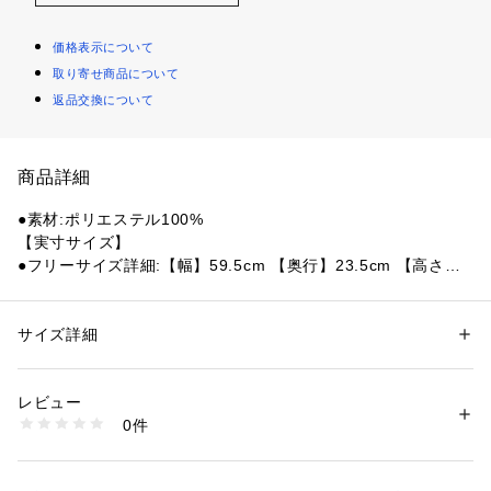
価格表示について
取り寄せ商品について
返品交換について
商品詳細
●素材:ポリエステル100%
【実寸サイズ】
●フリーサイズ詳細:【幅】59.5cm 【奥行】23.5cm 【高さ】3
7cm
●ベトナム製
●容量:42L
サイズ詳細
性別：
レディース
メンズ
●重量:570g
カテゴリー：
アウトドア・スポーツ
 ＞ 
アウトドア
 ＞ 
アウトドアキャン
プ・バーベキュー
●撥水:水や汚れ等をはじきやすい生地を使用しています。
レビュー
●メッシュ吹き出し付
0件
●ジッパー付ハンガーポケット
商品番号：
1540300142543 
（モール）
10851536501 （ショップ）
●ショート
●ロング ハンドル