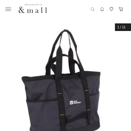
1
/
11