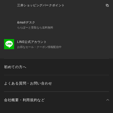
予告なく変更することがあります。あらかじめご了承くださ
三井ショッピングパークポイント
い。ジャックウルフスキン JackWolfskin エルブレス ヴィクト
リア ビクトリア Victoria L-Breath キャンピング小物 キャンプ
小物 アクセサリー 収納用品 収納 トートバッグ 大容量 ギアケ
&mallデスク
ース 小物 ショッピングバッグ 買い物 アウトドア キャンプ レ
ららぽーと受取なら送料無料
ジャー ピクニック フェス BBQ バーベキュー 釣り フィッシン
グ 海 ビーチ スポーツ 運動会 部活 試合 お花見 キャンプグッ
ズ キャンプ用品 黒 ブラック 2024ss_clsl cler25_jws
LINE公式アカウント
お得なセール・クーポン情報配信中
初めての方へ
よくある質問・お問い合わせ
会社概要・利用規約など