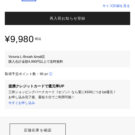
サイズ詳細を見る
再入荷お知らせ登録
¥9,980
税込
Victoria L-Breath &mall店
購入合計金額4,990円以上で送料無料
取得予定ポイント数：
90 pt
提携クレジットカードで還元率UP
三井ショッピングパークカード《セゾン》なら更に¥100につき1pt還元！
お申し込み完了後、最短５分でご利用可能！
今すぐお申し込み
店舗在庫を確認