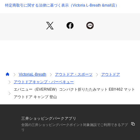
※一部商品において弊社カラー表記がメーカーカラー表記と異
特定商取引に関する法律に基づく表示（Victoria L-Breath &mall店）
なる場合があります。
※ブラウザやお使いのモニター環境により、掲載画像と実際の
商品の色味が若干異なる場合があります。
※掲載の価格・製品のパッケージ・デザイン・仕様について、
予告なく変更することがあります。あらかじめご了承くださ
い。エバニュー EVERNEW エルブレス ヴィクトリア ビクト
リア Victoria L-Breath キャンピング小物 キャンプ小物 アクセ
サリー マット シート 敷物 ジャバラ 折り畳み コンパクト収納
 アウトドア キャンプ 登山 トレッキング レジャー ピクニック
 フェス 車中泊 BBQ バーベキュー 釣り フィッシング 海 ビー
VictoriaL-Breath
アウトドア・スポーツ
アウトドア
チ スポーツ 運動会 お花見 旅行 トラベル キャンプグッズ キャ
アウトドアキャンプ・バーベキュー
ンプ用品 グリーン
エバニュー（EVERNEW）コンパクト折りたたみマット EBY462 マット
アウトドア キャンプ 登山
三井ショッピングパークアプリ
全国の三井ショッピングパークポイント対象施設でご利用できるアプ
リ