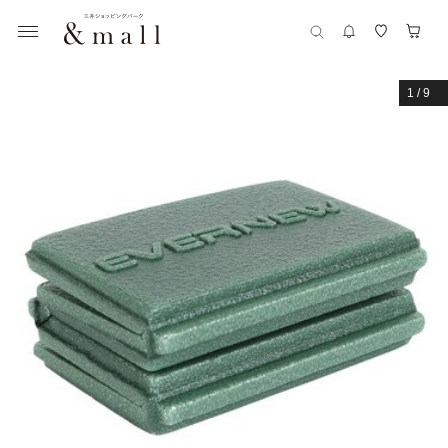
1
/
9