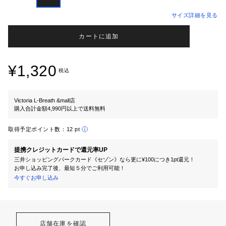
サイズ詳細を見る
カートに追加
¥1,320
税込
Victoria L-Breath &mall店
購入合計金額4,990円以上で送料無料
取得予定ポイント数：
12 pt
提携クレジットカードで還元率UP
三井ショッピングパークカード《セゾン》なら更に¥100につき1pt還元！
お申し込み完了後、最短５分でご利用可能！
今すぐお申し込み
店舗在庫を確認