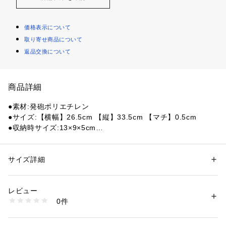
価格表示について
取り寄せ商品について
返品交換について
商品詳細
●素材:発砲ポリエチレン
●サイズ:【横幅】26.5cm 【縦】33.5cm 【マチ】0.5cm
●収納時サイズ:13×9×5cm
●質量:20g
●8ツ折
●程よいクッション性と断熱性を持ち、アウトドアはもちろん
サイズ詳細
性別：
レディース
メンズ
スポーツ観戦やお花見などにも使える
カテゴリー：
アウトドア・スポーツ
 ＞ 
アウトドア
 ＞ 
アウトドアキャン
プ・バーベキュー
●韓国製
レビュー
※弊社独自の採寸・計量方法により計測を行っておりますた
0件
め、多少の誤差が生じる場合があります。
商品番号：
1540300142481 
（モール）
10859732001 （ショップ）
【商品の購入にあたっての注意事項】