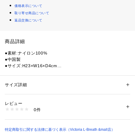
価格表示について
取り寄せ商品について
返品交換について
商品詳細
●素材:ナイロン100%
●中国製
●サイズ:H23×W16×D4cm
●撥水加工済み※防水ではありません:この製品は水を弾き、汚
れを防ぐ撥水加工が施された生地を使用しています。
●薄型デザインのショルダーバッグ。
サイズ詳細
性別：
レディース
メンズ
●身体にフィットするのでジャケットの下でも邪魔になりませ
カテゴリー：
アウトドア・スポーツ
 ＞ 
アウトドア
 ＞ 
アウトドアバッグ
ん。
レビュー
●前面にメッシュポケット、背面にジップポケット、そして内
商品番号：
1540300142030 
（モール）
0件
側にもジップポケットと沢山のポケットが配備されているので
10848738701 （ショップ）
小物の整理に便利です。
●また見た目以上に収納力はあり500lmのペットボトルも収納
できるサイズです。
特定商取引に関する法律に基づく表示（Victoria L-Breath &mall店）