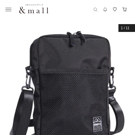
1
/
11