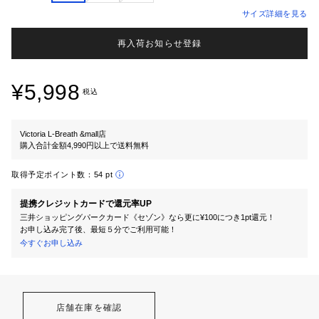
サイズ詳細を見る
再入荷お知らせ登録
¥5,998
税込
Victoria L-Breath &mall店
購入合計金額4,990円以上で送料無料
取得予定ポイント数：
54 pt
提携クレジットカードで還元率UP
三井ショッピングパークカード《セゾン》なら更に¥100につき1pt還元！
お申し込み完了後、最短５分でご利用可能！
今すぐお申し込み
店舗在庫を確認