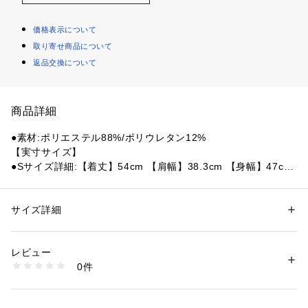
価格表示について
取り寄せ商品について
返品交換について
商品詳細
●素材:ポリエステル88%/ポリウレタン12%
【実寸サイズ】
●Sサイズ詳細:【着丈】54cm 【肩幅】38.3cm 【身幅】47cm
●Mサイズ詳細:【着丈】56cm 【肩幅】40.3cm 【身幅】50cm
●Lサイズ詳細:【着丈】58cm 【肩幅】42.3cm 【身幅】53cm
●首元のラインが綺麗に見えるボートネックを採用した半袖Tシ
サイズ詳細
性別：
レディース
ャツです。女性らしさを演出するシルエットは、デニムからス
カテゴリー：
アウトドア・スポーツ
 ＞ 
アウトドア
 ＞ 
アウトドアウェア
カートまで幅広いスタイルに対応。速乾性に優れカラダをドラ
レビュー
イに保つだけでなく、紫外線もカットするUV機能素材を使用
商品番号：
1540300140515 
（モール）
0件
しているので、これからのシーズンにおすすめのアイテムで
10854952201 （ショップ）
す。
●中国製