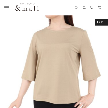
1
/
11