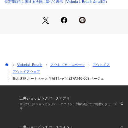
※弊社独自の採寸・計量方法により計測を行っておりますた
特定商取引に関する法律に基づく表示（Victoria L-Breath &mall店）
め、多少の誤差が生じる場合がございます。
【商品の購入にあたっての注意事項】
※一部商品において弊社カラー表記がメーカーカラー表記と異
なる場合がございます。
※ブラウザやお使いのモニター環境により、掲載画像と実際の
商品の色味が若干異なる場合があります。
※掲載の価格・製品のパッケージ・デザイン・仕様について、
予告なく変更することがあります。あらかじめご了承くださ
い。エーグル AIGLE エルブレス ヴィクトリア ビクトリア Vic
VictoriaL-Breath
アウトドア・スポーツ
アウトドア
toria L-Breath トレッキングウエア カットソー トップス イン
アウトドアウェア
ナー Lady's Ladys レディース れでぃーす 女性 レディース エ
吸水速乾 ボートネック 半袖Tシャツ ZTFAT46-003 ベージュ
ルブレス banner_ladies_240331 レディース服 レディースフ
ァッション 婦人服 10代 20代 30代 40代 50代 60代 70代 80
代 母の日 Mather's day マザーズデー 母 お母さん ママ プレ
ゼント ギフト 贈り物 感謝 実用的 服 普段 部屋着 おしゃれ着
三井ショッピングパークアプリ
 街着 きれいめ レジャー アウトドア キャンプ ハイキング トレ
全国の三井ショッピングパークポイント対象施設でご利用できるアプ
ッキング フェス 旅行 登山 速乾 ドライ UVカット 紫外線カッ
リ
ト ストレッチ 無地 ベーシック シンプル 5分袖 ts_shp 2409_l
b_outl 251130_matocpn 26lbam_trk
三井ショッピングパークポイント