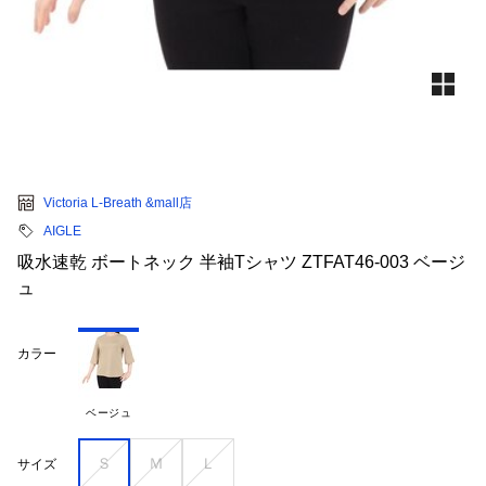
Victoria L-Breath &mall店
AIGLE
吸水速乾 ボートネック 半袖Tシャツ ZTFAT46-003 ベージ
ュ
カラー
ベージュ
Ｓ
Ｍ
Ｌ
サイズ