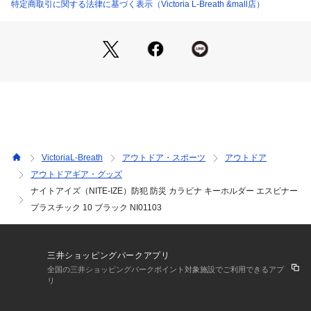
なる場合がございます。
特定商取引に関する法律に基づく表示（Victoria L-Breath &mall店）
※ブラウザやお使いのモニター環境により、掲載画像と実際の
商品の色味が若干異なる場合があります。
※掲載の価格・製品のパッケージ・デザイン・仕様について、
予告なく変更することがあります。あらかじめご了承くださ
い。ナイトアイズ NITE IZE NITEIZE NITE-IZE エルブレス
 ヴィクトリア ビクトリア Victoria L-Breath トレッキング小物 
アクセサリー クライミング小物 黒 ブラック シンプル お洒落
 オシャレ かっこいい カッコいい カッコイイ 富士登山 屋久島
 尾瀬 ブランド品 ブランド正規品 メーカー正規品
VictoriaL-Breath
アウトドア・スポーツ
アウトドア
アウトドアギア・グッズ
ナイトアイズ（NITE-IZE）防犯 防災 カラビナ キーホルダー エスビナー
プラスチック 10 ブラック NI01103
三井ショッピングパークアプリ
全国の三井ショッピングパークポイント対象施設でご利用できるアプ
リ