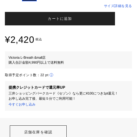
サイズ詳細を見る
カートに追加
¥2,420
税込
Victoria L-Breath &mall店
購入合計金額4,990円以上で送料無料
取得予定ポイント数：
22 pt
提携クレジットカードで還元率UP
三井ショッピングパークカード《セゾン》なら更に¥100につき1pt還元！
お申し込み完了後、最短５分でご利用可能！
今すぐお申し込み
店舗在庫を確認