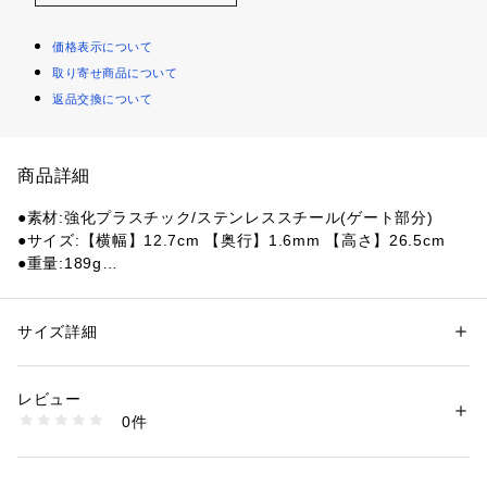
価格表示について
取り寄せ商品について
返品交換について
商品詳細
●素材:強化プラスチック/ステンレススチール(ゲート部分)
●サイズ:【横幅】12.7cm 【奥行】1.6mm 【高さ】26.5cm
●重量:189g
●耐荷重:45kg
●開口部:50mm
●軽さと強さを兼ね備えたエスビナープラスチックシリーズ
サイズ詳細
性別：
レディース
メンズ
は、普段使いに最適なサイズからタフなメガサイズまでを用
カテゴリー：
アウトドア・スポーツ
 ＞ 
アウトドア
 ＞ 
アウトドアギア・グ
ッズ
意。簡単・安全に使用でき、日常からアウトドアまで様々なシ
レビュー
ーンで楽しめます。
0件
商品番号：
1540300139820 
（モール）
10856464001 （ショップ）
【商品の購入にあたっての注意事項】
※一部商品において弊社カラー表記がメーカーカラー表記と異