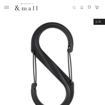
1
/
5