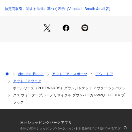
●Lサイズ詳細:【着丈】81cm 【身幅】67cm 【裄丈】94cm
●LLサイズ詳細:【着丈】83cm 【身幅】70cm 【裄丈】96cm
特定商取引に関する法律に基づく表示（Victoria L-Breath &mall店）
●中国製
●REBORN DOWN
●表地に環境配慮素材のシンパテックス3レイヤーを使用。 丁
寧に洗浄された650FPリサイクルダウンを封入。 フルシーム
加工を施し雨風に強く、保温性も高い。真冬のデイリーな防寒
着として。
【商品の購入にあたっての注意事項】
※弊社独自の採寸・計量方法により計測を行っておりますた
め、多少の誤差が生じる場合があります。
VictoriaL-Breath
アウトドア・スポーツ
アウトドア
※一部商品において弊社カラー表記がメーカーカラー表記と異
アウトドアウェア
なる場合があります。
ポールワーズ（POLEWARDS）ダウンジャケット アウター シンパテッ
※ブラウザやお使いのモニター環境により、掲載画像と実際の
商品の色味が若干異なる場合があります。
クス ウォータープルーフ リサイクル ダウンパーカ PW2QJL08 BLK ブ
※掲載の価格・製品のパッケージ・デザイン・仕様について、
ラック
予告なく変更することがあります。あらかじめご了承くださ
い。ポールワーズ POLEWARDS エルブレス ヴィクトリア ビ
クトリア Victoria L-Breath トレッキングウエア アウター Me
三井ショッピングパークアプリ
n's Mens メンズ めんず 男性 メンズ服 メンズファッション 紳
全国の三井ショッピングパークポイント対象施設でご利用できるアプ
士服 10代 20代 30代 40代 50代 60代 70代 上着 カジュアル