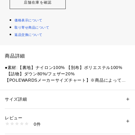
店舗在庫を確認
価格表示について
取り寄せ商品について
返品交換について
商品詳細
●素材:【裏地】ナイロン100% 【別布】ポリエステル100%
 【詰物】ダウン80%/フェザー20%
【POLEWARDSメーカーサイズチャート】※商品によってサイ
ズが異なる場合が御座います。
●サイズ:【Sサイズ】胸囲84～92cm 身長160～170cm 【Mサ
イズ】胸囲88～96cm 身長165～175cm 【Lサイズ】胸囲92～
サイズ詳細
性別：
メンズ
100cm 身長170～180cm 【LL(XL)サイズ】胸囲96～104cm
カテゴリー：
アウトドア・スポーツ
 ＞ 
アウトドア
 ＞ 
アウトドアウェア
 身長175～185cm
レビュー
【実寸サイズ】
商品番号：
1540300137782 
（モール）
0件
●Sサイズ詳細:【着丈】77cm 【身幅】64cm 【裄丈】88.5cm
10844821901 （ショップ）
●Mサイズ詳細:【着丈】79cm 【身幅】65cm 【裄丈】91cm