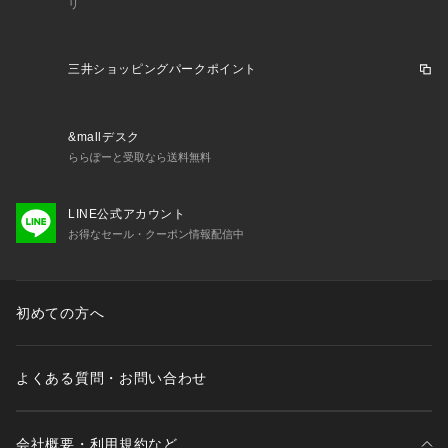
リ
 防寒 ウインタージャケット 冬ジャケット 冬アウター ブラン
ドジャケット 高級ジャケット 高級感 保温 あったか アウトド
ア レジャー キャンプ ハイキング トレッキング 釣り フィッシ
三井ショッピングパークポイント
ング フェス 旅行 登山 トラベラー ハイカー スポーツ観戦 屋外
作業 天体観測 通勤 通学 防水 耐水 防風 透湿 小雨対策 雪対策
 フルジップ フード シンプル エコ素材 リサイクルダウン サス
&mallデスク
テナブル SDGs rss202412_lb_outer メンズ_ダウン_中綿_ア
ららぽーと受取なら送料無料
ウター_秋冬春
LINE公式アカウント
お得なセール・クーポン情報配信中
初めての方へ
よくある質問・お問い合わせ
会社概要・利用規約など