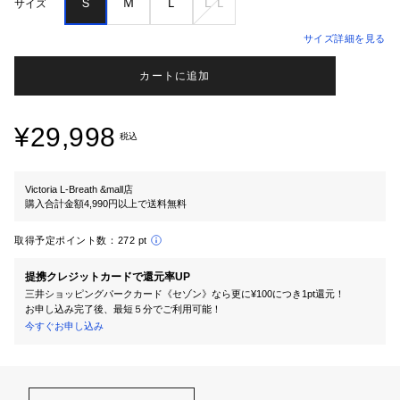
Ｓ
Ｍ
Ｌ
ＬＬ
サイズ
サイズ詳細を見る
カートに追加
¥29,998
税込
Victoria L-Breath &mall店
購入合計金額4,990円以上で送料無料
取得予定ポイント数：
272 pt
提携クレジットカードで還元率UP
三井ショッピングパークカード《セゾン》なら更に¥100につき1pt還元！
お申し込み完了後、最短５分でご利用可能！
今すぐお申し込み