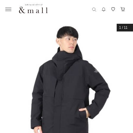
1
/
11