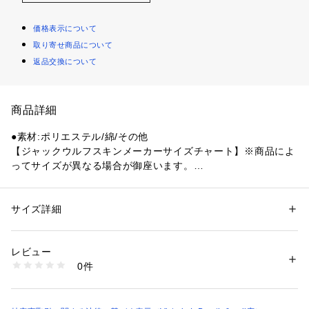
価格表示について
取り寄せ商品について
返品交換について
商品詳細
●素材:ポリエステル/綿/その他
【ジャックウルフスキンメーカーサイズチャート】※商品によ
ってサイズが異なる場合が御座います。
●サイズ:【22-24】22.0～24.0cm 【25-27】25.0～27.0cm
●日本製
●オーガニックコットンとリサイクルポリエステルをブレンド
サイズ詳細
性別：
メンズ
した、サステナブルなリブニット素材を使用。履き口の締めつ
カテゴリー：
アウトドア・スポーツ
 ＞ 
アウトドア
 ＞ 
アウトドアバッグ
け感を軽減するテーパードシルエットと、クッション性に優れ
レビュー
る足裏パイル仕立てで、長時間使用でも快適性をキープする1
商品番号：
1540300135404 
（モール）
0件
足です。
10841362801 （ショップ）
●レッグ部にはポー・マーク(足跡)の刺繍、甲部にはネームジ
ャカード入り。吊るして干せるハンギングホールも便利。