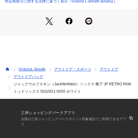
●通気性・速乾性に優れたT/C(オーガニックコットン×リサイク
特定商取引に関する法律に基づく表示（Victoria L-Breath &mall店）
ルポリエステル)
●テーパー仕立て
●ハンガーホール刺繍
●ポーマーク(狼の足跡)刺繍
【商品の購入にあたっての注意事項】
※本商品は製品特性上、試着後の返品はできかねます。試着前
にサイズなどご確認をお願いします。
※一部商品において弊社カラー表記がメーカーカラー表記と異
なる場合があります。
VictoriaL-Breath
アウトドア・スポーツ
アウトドア
※ブラウザやお使いのモニター環境により、掲載画像と実際の
アウトドアバッグ
商品の色味が若干異なる場合があります。
ジャックウルフスキン（JackWolfskin）ソックス 靴下 JP RETRO PAW
※掲載の価格・製品のパッケージ・デザイン・仕様について、
予告なく変更することがあります。あらかじめご了承くださ
ミッドソックス 5032921-5055 ホワイト
い。ジャックウルフスキン JackWolfskin エルブレス ヴィクト
リア ビクトリア Victoria L-Breath アウトドアカジュアル小物
 アクセサリー Men's Mens メンズ めんず 男性 Lady's Ladys
三井ショッピングパークアプリ
 レディース れでぃーす 女性 アウトドア レジャー プレゼント
全国の三井ショッピングパークポイント対象施設でご利用できるアプ
 ギフト 贈り物 靴下 くつ下 保温 防寒 スクール ビジネス 速乾
リ
 ドライ 肉球刺繍 シンプル cler25_jws