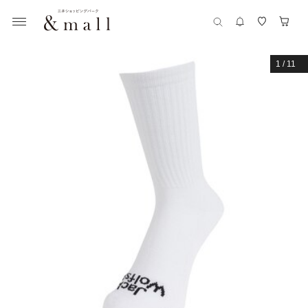
1
/
11