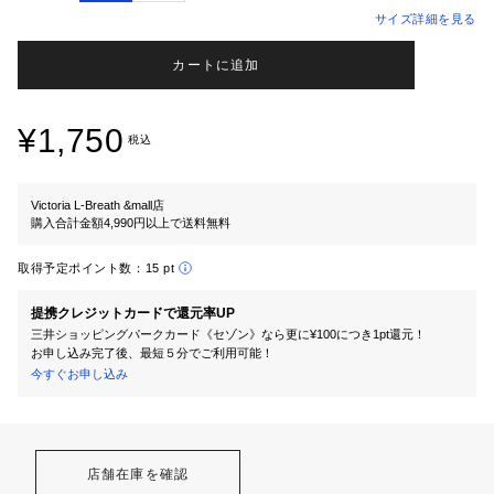
サイズ詳細を見る
カートに追加
¥1,750
税込
Victoria L-Breath &mall店
購入合計金額4,990円以上で送料無料
取得予定ポイント数：
15 pt
提携クレジットカードで還元率UP
三井ショッピングパークカード《セゾン》なら更に¥100につき1pt還元！
お申し込み完了後、最短５分でご利用可能！
今すぐお申し込み
店舗在庫を確認