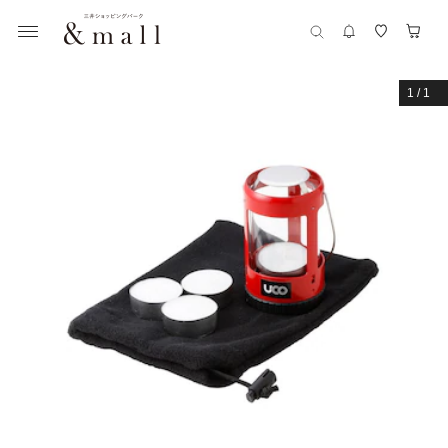
1
/
1