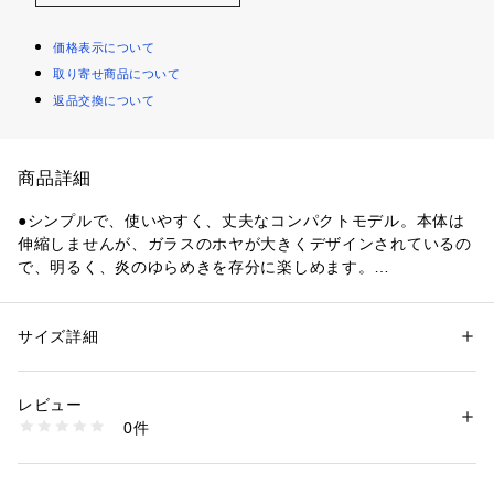
価格表示について
取り寄せ商品について
返品交換について
商品詳細
●シンプルで、使いやすく、丈夫なコンパクトモデル。本体は
伸縮しませんが、ガラスのホヤが大きくデザインされているの
で、明るく、炎のゆらめきを存分に楽しめます。
【商品の購入にあたっての注意事項】
※一部商品において弊社カラー表記がメーカーカラー表記と異
サイズ詳細
性別：
レディース
メンズ
なる場合があります。
カテゴリー：
アウトドア・スポーツ
 ＞ 
アウトドア
 ＞ 
アウトドアキャン
プ・バーベキュー
※ブラウザやお使いのモニター環境により、掲載画像と実際の
レビュー
商品の色味が若干異なる場合があります。
0件
※掲載の価格・製品のパッケージ・デザイン・仕様について、
商品番号：
1540300135173 
（モール）
10833037201 （ショップ）
予告なく変更することがあります。あらかじめご了承くださ
い。ユーコ UCO エルブレス ヴィクトリア ビクトリア Victori