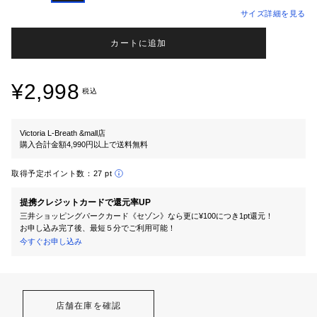
サイズ詳細を見る
カートに追加
¥2,998
税込
Victoria L-Breath &mall店
購入合計金額4,990円以上で送料無料
取得予定ポイント数：
27 pt
提携クレジットカードで還元率UP
三井ショッピングパークカード《セゾン》なら更に¥100につき1pt還元！
お申し込み完了後、最短５分でご利用可能！
今すぐお申し込み
店舗在庫を確認