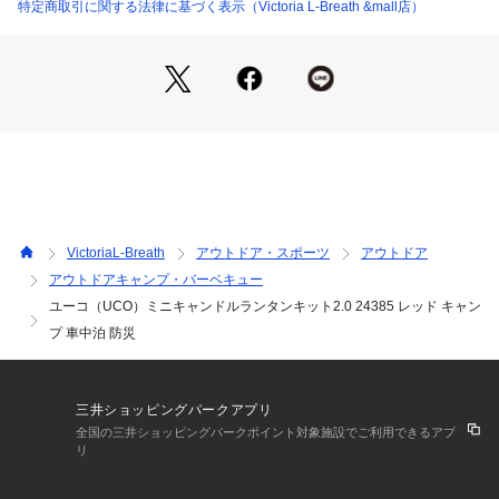
a L-Breath アウトドア照明器具 キャンドル ランタン インテ
特定商取引に関する法律に基づく表示（Victoria L-Breath &mall店）
リア アウトドア レジャー キャンプ 車中泊 キャンプ用品 キャ
ンプグッズ 防災 防災グッズ 防災用品 キャンドルランタン_LB
_bnr_lb240309
VictoriaL-Breath
アウトドア・スポーツ
アウトドア
アウトドアキャンプ・バーベキュー
ユーコ（UCO）ミニキャンドルランタンキット2.0 24385 レッド キャン
プ 車中泊 防災
三井ショッピングパークアプリ
全国の三井ショッピングパークポイント対象施設でご利用できるアプ
リ