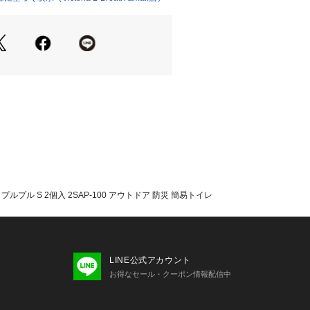
たっての注意事項】
て弊社カラー表記がメーカーカラー表
あります。
いのモニター環境により、掲載画像と
が若干異なる場合があります。
品のパッケージ・デザイン・仕様につ
更することがあります。あらかじめご
ー kenyuu エルブレス ヴィクトリ
oria L-Breath キャンピング小物 キャ
レ 非常用トイレ トイレ袋 便器 仮設
 ポータブル 持ち運び 車中泊 キャン
ジャー 登山 トレッキング 凝固剤 固め
ルプル S 2個入 2SAP-100 アウトドア 防災 簡易トイレ
時 野外 介護用 断水 地震 被災 避難先
ズ 防災用品 防災グッズ
LINE公式アカウント
お得なセール・クーポン情報配信中