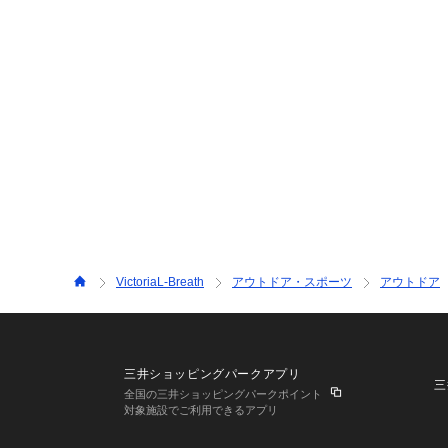
VictoriaL-Breath
アウトドア・スポーツ
アウトドア
三井ショッピングパークアプリ
三
全国の三井ショッピングパークポイント
対象施設でご利用できるアプリ