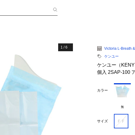
1
/
6
Victoria L-Breath
ケンユー
ケンユー（KENY
個入 2SAP-10
カラー
無
ＦＦ
サイズ