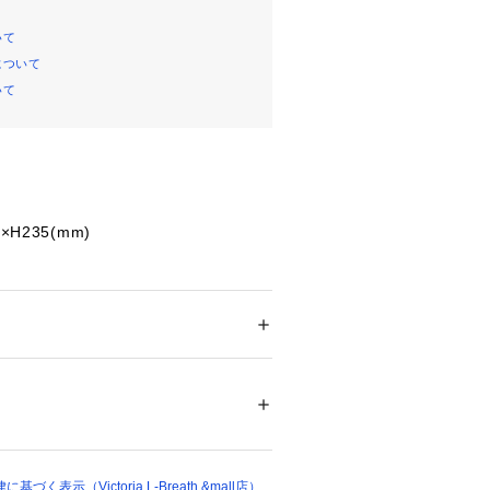
いて
について
いて
H235(mm)
ン、高分子吸収樹脂
固剤入り畜尿袋、持ち帰り袋 各2入
ドアに/介護に/渋滞に
メンズ
く固め匂いを包みます。
ドア・スポーツ
 ＞ 
アウトドア
 ＞ 
アウトドア
ュー
トに折り畳めるので携帯に便利です。
で適度な硬さがあり使いやすい形状で
31135 
（モール）
ショップ）
チレンの表面に不織布を貼り付けてお
度もあり安心です。
なので使用後密封できます。
く表示（Victoria L-Breath &mall店）