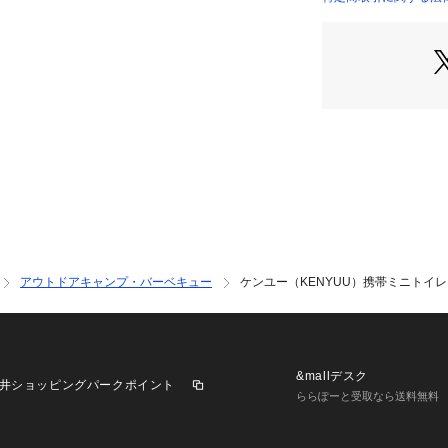
【商品の購入にあ
※一部商品におい
記と異なる場合が
※ブラウザやお使
実際の商品の色味
※掲載の価格・製
いて、予告なく変
了承ください。ケンユ
ア ビクトリア Vict
ンプ小物 非常トイ
トイレ 携帯トイレ
プ アウトドア レ
アウトドアキャンプ・バーベキュー
ケンユー（KENYUU）携帯ミニトイレ プ
る 防災 避難 緊急
 備蓄 非常用グッ
&mallデスク
井ショッピングパークポイント
ららぽーと受取なら送料無料