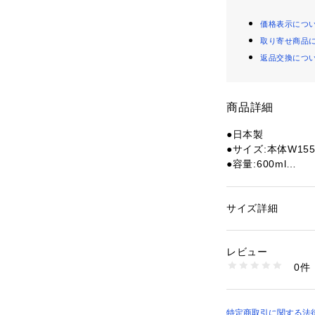
価格表示につ
取り寄せ商品
返品交換につ
商品詳細
●日本製
●サイズ:本体W155×
●容量:600ml
●成分:ポリエチレ
●セット内容:尿凝
●災害時に/アウト
サイズ詳細
性別：
レディース
●オシッコを素早
カテゴリー：
アウト
キャンプ・バーベキ
●小さくコンパク
レビュー
●受け口は発泡体
0件
す。
商品番号：
15403001
10830170801 （
●畜尿袋はポリエ
り、肌に優しく強
●ファスナー付き
特定商取引に関する法律に基づ