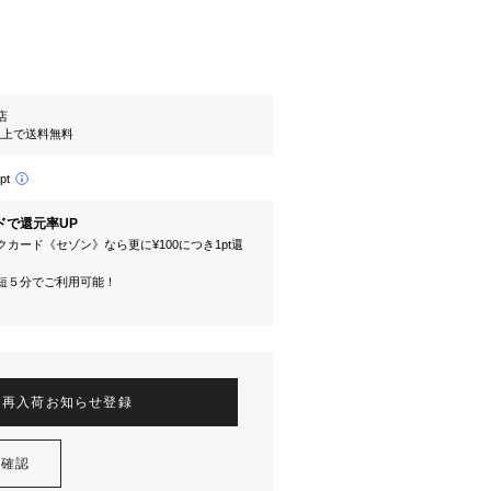
l店
円以上で送料無料
pt
ドで還元率UP
カード《セゾン》なら更に¥100につき1pt還
短５分でご利用可能！
再入荷お知らせ登録
を確認