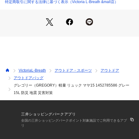
●端から端までをつなぎ荷重のバランスを保つトルソーは、3.5
特定商取引に関する法律に基づく表示（Victoria L-Breath &mall店）
インチ(約8mm)調節可能。
●空気力学に基づく溝を施した、通気孔フォームのバックパネ
ルを採用。隙間に空気を通すことで、涼しさをキープします。
●通気孔付きパッド入りショルダーハーネスの端は柔軟な設計
になっており、通気性が高く快適です。
●大型のジッパー式ヒップベルトは、携帯電話やトレイルの必
需品を収納するのに十分な大きさです。
●グレゴリーの3Dハイドロリザーバー(別売)に対応する、スピ
ードクリップ統合システムを搭載した、独立したハイドレーシ
ョンポケット。
VictoriaL-Breath
アウトドア・スポーツ
アウトドア
●両サイドのストレッチメッシュポケットとサイドコンプレッ
アウトドアバッグ
ションが、外付けギアを安全に収納。
グレゴリー（GREGORY）軽量 リュック マヤ15 1452785586 グレー
●上部に調節可能なバンジーループと下部に反射式ループが付
いたトレッキングポールアタッチメント。
15L 防災 地震 災害対策
●フロントの反射式ライトアタッチメントループと上部の反射
式ギアループ。
●専用のコンフォートグリップ成形ジッパープルとストラップ
三井ショッピングパークアプリ
をまとめることができる成形ウェビングキーパー。
全国の三井ショッピングパークポイント対象施設でご利用できるアプ
●メーカーカラー表記:サンセットグレー
リ
【商品の購入にあたっての注意事項】