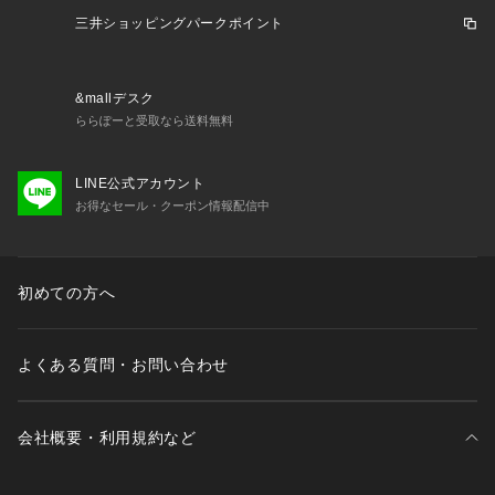
※弊社独自の採寸・計量方法により計測を行っておりますた
三井ショッピングパークポイント
め、多少の誤差が生じる場合があります。
※一部商品において弊社カラー表記がメーカーカラー表記と異
なる場合があります。
&mallデスク
※ブラウザやお使いのモニター環境により、掲載画像と実際の
ららぽーと受取なら送料無料
商品の色味が若干異なる場合があります。
※掲載の価格・製品のパッケージ・デザイン・仕様について、
予告なく変更することがあります。あらかじめご了承くださ
LINE公式アカウント
い。グレゴリー GREGORY エルブレス ヴィクトリア ビクト
お得なセール・クーポン情報配信中
リア Victoria L-Breath アタックザッグ トレッキングバッグ ア
ウトドア レジャー 登山 バックパッカー ユニセックス 男女兼
用 カジュアル 防災 災害 通勤 通学 ザック キャンプ トレッキ
初めての方へ
ング クライミング 宿泊 登山 合宿 部活 出張 ジム トレイル メ
ンズ レディース 学生 ジュニア ハイドレーション 小型 反射 リ
フレクター サンセットグレー lb230417_新作バッグ_ エルブ
よくある質問・お問い合わせ
レス_banner newbp_lb221101 lb230614_富士山ザック_ エ
ルブレス_banner 親子登山 lb230907_紅葉ハイクおすすめ_
 エルブレス_banner  スポーティー 大学生 OL 会社員 ビジネ
ス デイリー 仕事 オフィス 20代 30代 40代 50代 春 夏 秋 冬
会社概要・利用規約など
 可愛い かわいい おしゃれ クリスマス 誕生日 バレンタイン バ
レンタインデー ホワイトデー お返し ulハイキング エルブレス 