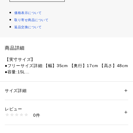
価格表示について
取り寄せ商品について
返品交換について
商品詳細
【実寸サイズ】
●フリーサイズ詳細:【幅】35cm 【奥行】17cm 【高さ】48cm
●容量:15L
●重量:890g
●最大積載重量:9.1kg
●軽量かつ不要な機能を省いたマヤ15は、体の動きに追従する
サイズ詳細
性別：
レディース
メンズ
バイオシンク・サスペンションを搭載しているので、自然と歩
カテゴリー：
アウトドア・スポーツ
 ＞ 
アウトドア
 ＞ 
アウトドアバッグ
みも速まります。涼しさを維持する3Dバックパネルと、パッ
レビュー
ドをたっぷり詰めたヒップベルトが最高の快適さを提供するの
商品番号：
1540300129517 
（モール）
0件
で、トレイルを楽しむことに集中できます。
10831753901 （ショップ）
●体の自然な動きに追従して伸縮する、バイオシンク・フレキ
シブル・ヒップベルトとショルダーハーネス。