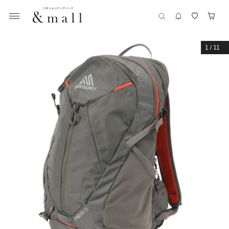
1
/
11