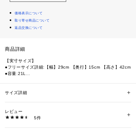
価格表示について
取り寄せ商品について
返品交換について
商品詳細
【実寸サイズ】
●フリーサイズ詳細:【幅】29cm 【奥行】15cm 【高さ】42cm
●容量:21L
●重量:370g
●つかみやすいトップのグラブハンドル
●ジッパー開閉のメインコンパートメント
サイズ詳細
性別：
レディース
メンズ
●グレゴリーのアイコンでもあるレザージッパープル
カテゴリー：
アウトドア・スポーツ
 ＞ 
アウトドア
 ＞ 
アウトドアバッグ
●グレゴリーの特徴であるライフスパンEVAショルダーハーネ
レビュー
ス
商品番号：
1540300124698 
（モール）
5件
●両サイドのボトルポケット
10817888201 （ショップ）
●小物の収納に便利なジッパー付きフロントポケット
●裏地を貼って補強されたボトム部