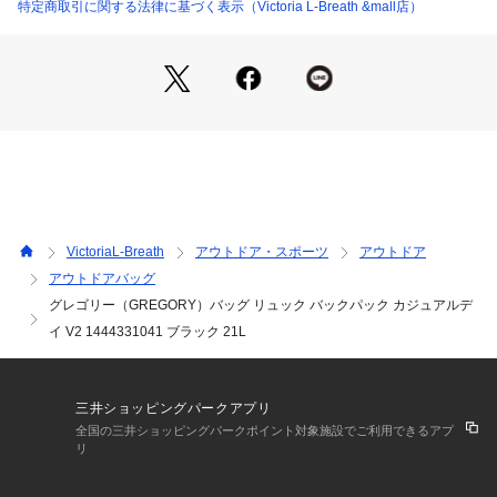
●ポケットの数:3(外側3/内側0)
特定商取引に関する法律に基づく表示（Victoria L-Breath &mall店）
●グレゴリーのバックパックの中で最もシンプルな「カジュア
ルデイ」では1990年代から存在する隠れたロングセラーアイ
テムです。機能を最低限に絞っているこのバッグはミニマリス
トの方にピッタリです。
【商品の購入にあたっての注意事項】
※弊社独自の採寸・計量方法により計測を行っておりますた
め、多少の誤差が生じる場合があります。
※一部商品において弊社カラー表記がメーカーカラー表記と異
なる場合があります。
VictoriaL-Breath
アウトドア・スポーツ
アウトドア
※ブラウザやお使いのモニター環境により、掲載画像と実際の
アウトドアバッグ
商品の色味が若干異なる場合があります。
グレゴリー（GREGORY）バッグ リュック バックパック カジュアルデ
※掲載の価格・製品のパッケージ・デザイン・仕様について、
予告なく変更することがあります。あらかじめご了承くださ
イ V2 1444331041 ブラック 21L
い。グレゴリー GREGORY エルブレス ヴィクトリア ビクト
リア Victoria L-Breath デイバッグ トレッキングバッグ 黒 ブ
ラック レジャー アウトドア キャンプ トレッキング ハイキン
三井ショッピングパークアプリ
グ クライミング 旅行 トラベル 宿泊 登山 合宿 部活 通勤 通学
全国の三井ショッピングパークポイント対象施設でご利用できるアプ
 ジム バックパッカー ユニセックス 男女兼用 カジュアル シン
リ
プル エルブレス lb230116_リュック30 エルブレス_banner lb
230116_通勤リュック_0126 エルブレス_banner lb230413_