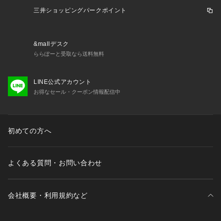
バッグtitinohi_ エルブレス_banner 親子登山 リュックサック
三井ショッピングパークポイント
 ジッパー付ポケット 帰省 学生 高校生 大学生 新学期 新社会人 
二泊三日 2泊3日 スクール ビジネス ショルダーハーネス ruck
sack_black 新生活 新入学 中学生 自転車 バイク プレゼント
&mallデスク
 ギフト 贈り物 入学祝い スポーティー 大学生 OL 会社員 ビジ
ららぽーと受取なら送料無料
ネス デイリー 仕事 オフィス 20代 30代 40代 50代 春 夏 秋 冬 
可愛い かわいい おしゃれ クリスマス 誕生日 バレンタイン バ
レンタインデー ホワイトデー お返し デイパック ulハイキング 
LINE公式アカウント
エルブレス lp_backpack_240511 グレゴリー エルブレス ban
お得なセール・クーポン情報配信中
ner_gregory_240609 rss_2503_backpack_lb 2503_dp_lp 2
025_06_rss_wear commuteB_260114 daypack_21L-30L_2
6SS
初めての方へ
よくある質問・お問い合わせ
会社概要・利用規約など