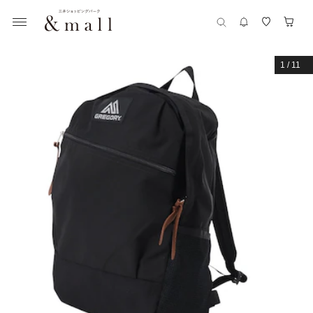
1
/
11