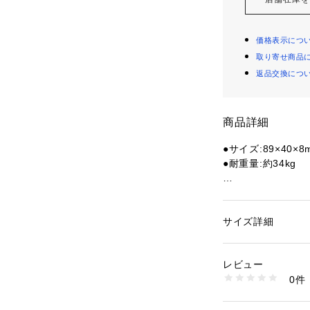
価格表示につ
取り寄せ商品
返品交換につ
商品詳細
●サイズ:89×40×8
●耐重量:約34kg
【商品の購入にあ
※一部商品におい
記と異なる場合が
サイズ詳細
性別：
レディース
※ブラウザやお使
カテゴリー：
アウト
ギア・グッズ
実際の商品の色味
レビュー
※掲載の価格・製
0件
いて、予告なく変
商品番号：
15403001
10805277501 （
了承ください。ナイトアイ
ZE エルブレス ヴィク