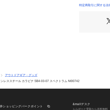
ath トレッキン
特定商取引に関する法律に基づ
 ブランド品 ブラ
アウトドアギア・グッズ
ンレススチール カラビナ SB4-03-07 スペクトラム NI00742
&mallデスク
井ショッピングパークポイント
ららぽーと受取なら送料無料