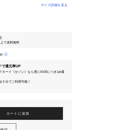
サイズ詳細を見る
l店
円以上で送料無料
pt
ドで還元率UP
カード《セゾン》なら更に¥100につき1pt還
短５分でご利用可能！
カートに追加
を確認