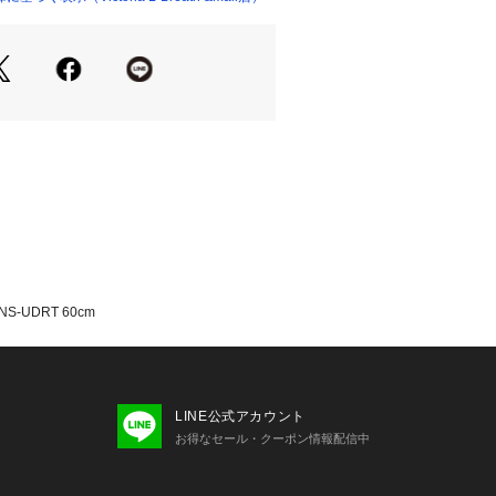
て弊社カラー表記がメーカーカラー表
あります。
いのモニター環境により、掲載画像と
が若干異なる場合があります。
品のパッケージ・デザイン・仕様につ
更することがあります。あらかじめご
ウェイ スポーツ NORTHWAY SP
AYSPORTS エルブレス ヴィクトリア
ria L-Breath テーブル アウトドアテー
ーブル おすすめ コンパクトテーブル
07compacttable lb230306_イス・
anner line_0315_ohanami rss
able rss20240904 rss20240904lb_
-UDRT 60cm
vic_10% rss_2503_recommendatio
p
LINE公式アカウント
お得なセール・クーポン情報配信中