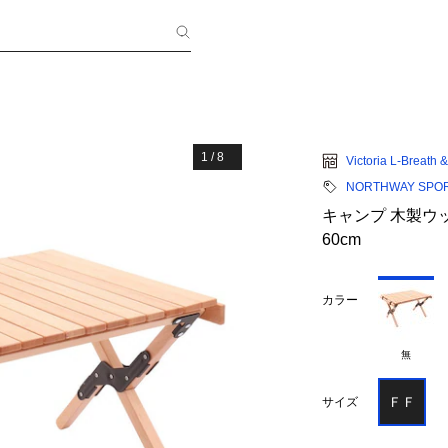
1
/
8
Victoria L-Breath
NORTHWAY SPO
キャンプ 木製ウッ
60cm
カラー
無
ＦＦ
サイズ