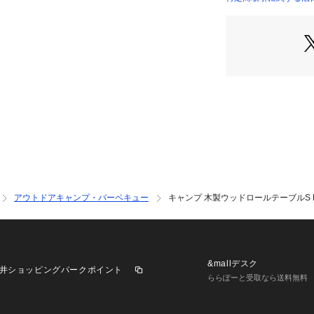
※一部商品におい
記と異なる場合が
※ブラウザやお使
実際の商品の色味
※掲載の価格・製
いて、予告なく変
了承ください。ノース
ORTS NORTHW
 ビクトリア Victo
ブル ロール天板テ
 エルブレス lb2211
テーブル_ エルブレス_b
20240904 24_lb_t
アウトドアキャンプ・バーベキュー
キャンプ 木製ウッドロールテーブルS NS
10% rss20240904
n_lb 26lbam_cam
&mallデスク
井ショッピングパークポイント
ららぽーと受取なら送料無料