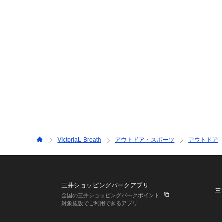
VictoriaL-Breath
アウトドア・スポーツ
アウトドア
三井ショッピングパークアプリ
三
全国の三井ショッピングパークポイント
対象施設でご利用できるアプリ