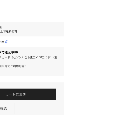
l店
円以上で送料無料
2 pt
ドで還元率UP
カード《セゾン》なら更に¥100につき1pt還
短５分でご利用可能！
カートに追加
を確認