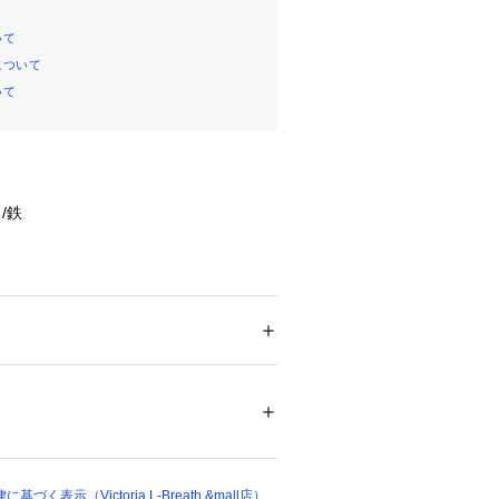
いて
について
いて
/鉄
幅60×奥行45×高さ36
(約)幅60×奥行20×高さ10
メンズ
ドア・スポーツ
 ＞ 
アウトドア
 ＞ 
アウトドア
ュー
落ち着いた雰囲気のテーブル
折りたたみの脚でコンパクト収納可能
んびり楽しめるロースタイル
22218 
（モール）
ショップ）
ッグ付
たっての注意事項】
く表示（Victoria L-Breath &mall店）