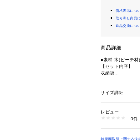
価格表示につ
取り寄せ商品
返品交換につ
商品詳細
●素材:木(ビーチ材)
【セット内容】
収納袋
●中国製
●サイズ(cm):(約)
●収納サイズ(cm):
サイズ詳細
性別：
レディース
●重量:(約)4.5kg
カテゴリー：
アウト
キャンプ・バーベキ
●天然木の木目が
レビュー
●ロール式天板と
0件
●高さ36cmでの
商品番号：
15403001
10805248001 （
●専用キャリーバ
【商品の購入にあ
特定商取引に関する法律に基づ