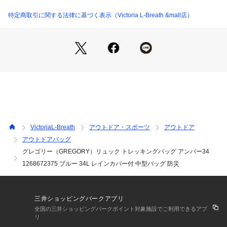
のボトムアクセスとカスタムフィットするバーサフィット・サ
スペンションを備えたアンバー34は、どんな冒険に出かける時
特定商取引に関する法律に基づく表示（Victoria L-Breath &mall店）
にも理想的なパックです。
●通気性に優れる3Dフォームのバックパネルとバーサフィッ
ト・サスペンション
●調節がさらに簡単になった改良型ヒップベルト
●腰回りにフィットするヒップベルトが荷重をスムーズに分散
●背負ったままアクセスできるサイドのメッシュポケット
●ファブリックを重ねて強度を高めた耐久性抜群のフロントメ
ッシュポケット
●特注のコンフォートグリップ型ジッパープル
●大きめのジッパー式ヒップベルトポケット
VictoriaL-Breath
アウトドア・スポーツ
アウトドア
アウトドアバッグ
【商品の購入にあたっての注意事項】
グレゴリー（GREGORY）リュック トレッキングバッグ アンバー34
※弊社独自の採寸・計量方法により計測を行っておりますた
め、多少の誤差が生じる場合があります。
1268672375 ブルー 34L レインカバー付 中型バッグ 防災
※一部商品において弊社カラー表記がメーカーカラー表記と異
なる場合があります。
※ブラウザやお使いのモニター環境により、掲載画像と実際の
三井ショッピングパークアプリ
商品の色味が若干異なる場合があります。
全国の三井ショッピングパークポイント対象施設でご利用できるアプ
※掲載の価格・製品のパッケージ・デザイン・仕様について、
リ
予告なく変更することがあります。あらかじめご了承くださ