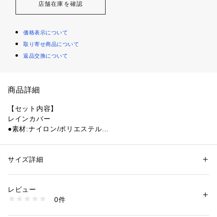
店舗在庫を確認
価格表示について
取り寄せ商品について
返品交換について
商品詳細
【セット内容】
レインカバー
●素材:ナイロン/ポリエステル
【実寸サイズ】
●フリーサイズ詳細:【幅】26cm 【奥行】15cm 【高さ】54cm
●ベトナム製
サイズ詳細
性別：
レディース
●容量:34L
カテゴリー：
アウトドア・スポーツ
 ＞ 
アウトドア
 ＞ 
アウトドアバッグ
●重量:1.23kg
レビュー
●レインカバー重量:75g
商品番号：
1540300122082 
（モール）
0件
●アンバー34は日帰りのトリップに十分な容量で、ミニマリス
10802134501 （ショップ）
トであれば1泊のトリップにも十分対応できます。ジッパー式