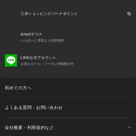
い。グレゴリー GREGORY エルブレス ヴィクトリア ビクト
リア Victoria L-Breath アタックザッグ トレッキングバッグ ザ
三井ショッピングパークポイント
ック スポーツバッグ レジャー アウトドア キャンプ トレッキ
ング ハイキング クライミング 旅行 宿泊 登山 山岳 山登り 合
宿 部活 出張 ジム バックパッカー ユニセックス 男女兼用 メン
&mallデスク
ズ レディース カジュアル 防災 災害 通勤 通学 スポーティー
ららぽーと受取なら送料無料
 大学生 OL 会社員 ビジネス デイリー 仕事 オフィス 20代 30
代 40代 50代 春 夏 秋 冬 おしゃれ クリスマス 誕生日 バレン
タイン バレンタインデー ホワイトデー お返し 1泊登山リュッ
LINE公式アカウント
ク_エルブレス_banner_lb240408 ulハイキング エルブレス lp
お得なセール・クーポン情報配信中
_backpack_240511 グレゴリー エルブレス banner_gregory_
240609 防災バック 防災用品 非常用 富士登山 屋久島 尾瀬 ブ
ランド品 ブランド正規品 メーカー正規品 二泊三日 2泊3日 20
初めての方へ
25_06_rss_wear 251005_lblyp
よくある質問・お問い合わせ
会社概要・利用規約など