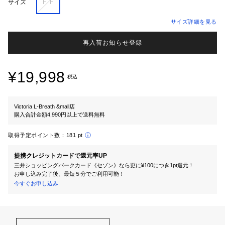
ＦＦ
サイズ
サイズ詳細を見る
再入荷お知らせ登録
¥19,998
税込
Victoria L-Breath &mall店
購入合計金額4,990円以上で送料無料
取得予定ポイント数：
181 pt
提携クレジットカードで還元率UP
三井ショッピングパークカード《セゾン》なら更に¥100につき1pt還元！
お申し込み完了後、最短５分でご利用可能！
今すぐお申し込み