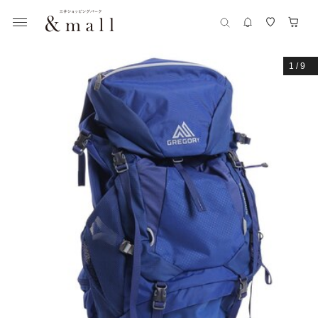
1
/
9