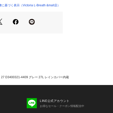
合わされた革新的な商品です。
く表示（Victoria L-Breath &mall店）
たっての注意事項】
て弊社カラー表記がメーカーカラー表
あります。
いのモニター環境により、掲載画像と
が若干異なる場合があります。
品のパッケージ・デザイン・仕様につ
更することがあります。あらかじめご
ー deuter エルブレス ヴィクトリ
oria L-Breath トレッキングバッグ デ
 アウトドア キャンプ トレッキング
トラベル 宿泊 登山 合宿 部活 出張 ジ
男女兼用 メンズ レディース カジュア
 D3400321-4409 グレー 27L レインカバー内蔵
 通学 帰省 ハイドレーション対応 ポー
ケット チェストベルト ウエストベル
雨対策 軽量 通気性 シンプル 二泊三日
ィー 大学生 OL 会社員 ビジネス デイ
0代 30代 40代 50代 春 夏 秋 冬 可
LINE公式アカウント
しゃれ クリスマス 誕生日 バレンタイ
お得なセール・クーポン情報配信中
ー ホワイトデー お返し デイパック