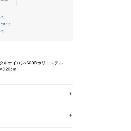
いて
について
いて
イクルナイロン/600Dポリエステル
×D20cm
設計された高機能スポーツパックで
メンズ
キングにぴったりの容量で、デイリー
ドア・スポーツ
 ＞ 
アウトドア
 ＞ 
アウトドア
ます。メッシュバックパネルを採用し
ートセンシック」は、従来のエアコン
に快適性がアップしました。軽量でフ
21039 
（モール）
ショップ）
最大限の背面通気性を持つ背面に加
きにスムーズに対応するショルダーハ