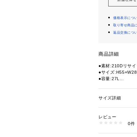
価格表示につ
取り寄せ商品
返品交換につ
商品詳細
●素材:210Dリサ
●サイズ:H55×W28
●容量:27L
●重量:1330g
●ベトナム製
●ハイキング用に
サイズ詳細
性別：
レディース
す。ワンデイハイ
カテゴリー：
アウト
バッグ
ユースにも対応し
レビュー
た「エアコンフォ
0件
フォートよりさら
商品番号：
15403001
10789354201 （
ィット感が良く、
え、体型や体の動