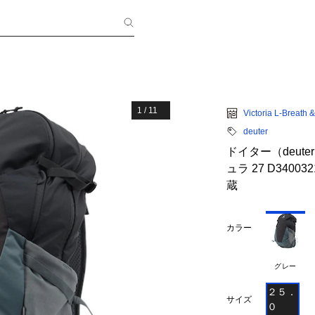
1
/
11
Victoria L-Breath
deuter
ドイター（deut
ュラ 27 D3400
蔵
カラー
グレー
２５．
サイズ
０