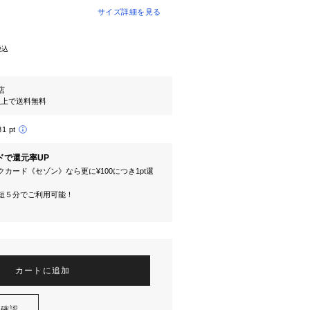
サイズ詳細を見る
税込
l店
円以上で送料無料
81 pt
ドで還元率UP
カード《セゾン》なら更に¥100につき1pt還
短５分でご利用可能！
カートに追加
を確認