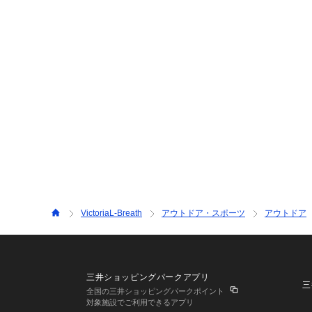
VictoriaL-Breath
アウトドア・スポーツ
アウトドア
三井ショッピングパークアプリ
三
全国の三井ショッピングパークポイント
対象施設でご利用できるアプリ