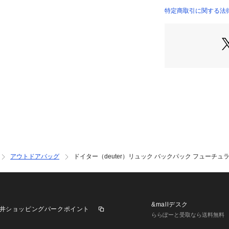
ーネスなどと組み
特定商取引に関する法律に基づ
【商品の購入にあ
※一部商品におい
記と異なる場合が
※ブラウザやお使
実際の商品の色味
※掲載の価格・製
いて、予告なく変
了承ください。ドイタ
ア ビクトリア Vict
イバッグ レジャー
 ハイキング 旅行 
ム ユニセックス 
アウトドアバッグ
ドイター（deuter）リュック バックパック フューチュラ 27
ル 防災 災害 通勤
ルキャリア 機能ポ
ト レインカバー 
 2泊3日 スポーテ
リー 仕事 オフィス 2
&mallデスク
井ショッピングパークポイント
愛い かわいい お
ららぽーと受取なら送料無料
ン バレンタインデ