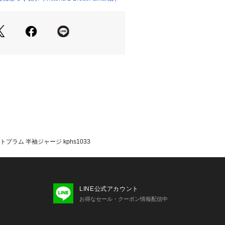
字にカットしたパターンで、首周りがす
。当ブランド定番のメランジ柄をプリ
ット率95%以上) ※メイン生地
(裾)
たっての注意事項】
・計量方法により計測を行っておりま
差が生じる場合があります。
いては、生地の裁断箇所により、商品
(柄)が異なる場合があります。
プラム 半袖ジャージ kphs1033
像とはパターンの位置や内容が異なる
、商品自体の仕様の相違には該当いた
て弊社カラー表記がメーカーカラー表
あります。
LINE公式アカウント
いのモニター環境により、掲載画像と
お得なセール・クーポン情報配信中
が若干異なる場合があります。
品のパッケージ・デザイン・仕様につ