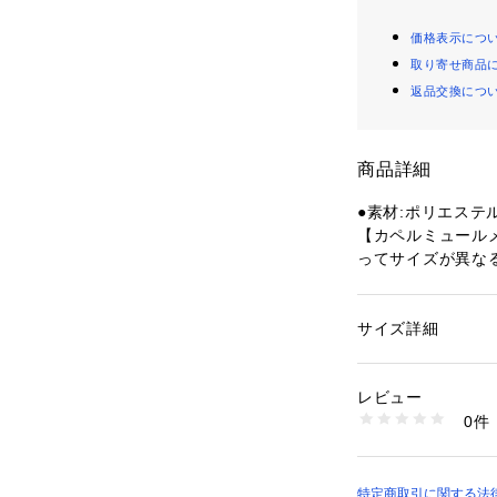
価格表示につ
取り寄せ商品
返品交換につ
商品詳細
●素材:ポリエステル
【カペルミュール
ってサイズが異な
●サイズ:【XSサイズ
m 【Sサイズ】身長1
サイズ】身長159～1
サイズ詳細
性別：
レディース
ズ】身長165～175
カテゴリー：
アウト
アクセサリー
ズ】身長170～180
レビュー
ズ】身長175～185
0件
【実寸サイズ】
商品番号：
15403001
10800818501 （
●Mサイズ詳細:【着
4cm
●Lサイズ詳細:【着
特定商取引に関する法律に基づ