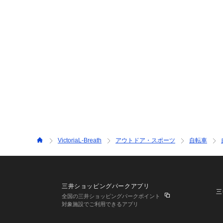
VictoriaL-Breath
アウトドア・スポーツ
自転車
三井ショッピングパークアプリ
三
全国の三井ショッピングパークポイント
対象施設でご利用できるアプリ