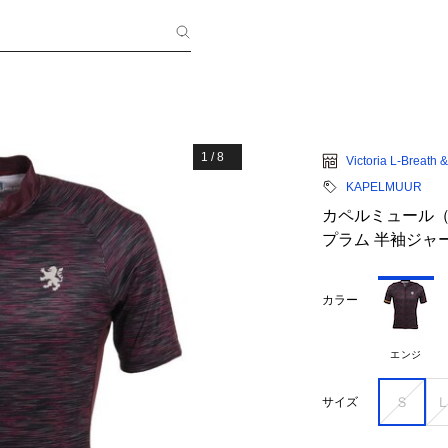
1
/
8
Victoria L-Breath
KAPELMUUR
カペルミュール（
プラム 半袖ジャージ
カラー
エンジ
Ｓ
サイズ