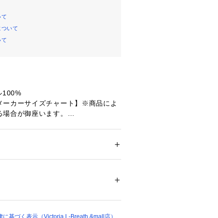
いて
について
いて
100%
メーカーサイズチャート】※商品によ
る場合が御座います。
】身長145～157cm バスト74～80c
52～164cm バスト78～88cm 【M
70cm バスト86～94cm 【Lサイ
メンズ
cm バスト92～98cm 【LL(XL)サイ
ドア・スポーツ
 ＞ 
自転車
 ＞ 
自転車パーツ・
cm バスト96～102cm 【XXLサイ
cm バスト100～108cm
19678 
（モール）
ショップ）
丈】68cm 【身幅】48cm 【裄丈】4
丈】70cm 【身幅】51cm 【裄丈】46
く表示（Victoria L-Breath &mall店）