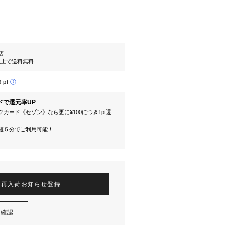
l店
円以上で送料無料
3 pt
ドで還元率UP
カード《セゾン》なら更に¥100につき1pt還
短５分でご利用可能！
再入荷お知らせ登録
を確認