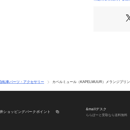
cm
●スリランカ製
●前側(喉元)をV
っきりした印象に
ントしました。
●UPF50(UVカ
●シリコン滑り止め
【商品の購入にあ
※弊社独自の採寸
すため、多少の誤
※総柄の商品につ
一点ごとにパターン
自転車パーツ・アクセサリー
カペルミュール（KAPELMUUR）メランジプリント
そのため、掲載画
ものがありますが
しません。
※一部商品におい
記と異なる場合が
&mallデスク
井ショッピングパークポイント
※ブラウザやお使
ららぽーと受取なら送料無料
実際の商品の色味
※掲載の価格・製