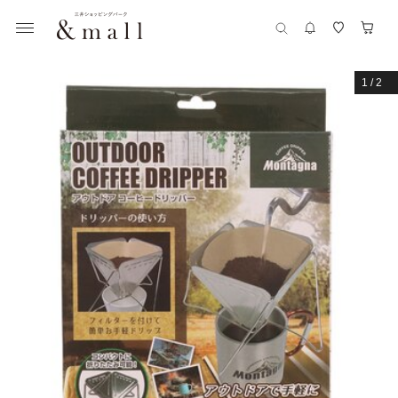
1
/
2