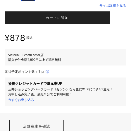
サイズ詳細を見る
カートに追加
¥878
税込
Victoria L-Breath &mall店
購入合計金額4,990円以上で送料無料
取得予定ポイント数：
7 pt
提携クレジットカードで還元率UP
三井ショッピングパークカード《セゾン》なら更に¥100につき1pt還元！
お申し込み完了後、最短５分でご利用可能！
今すぐお申し込み
店舗在庫を確認