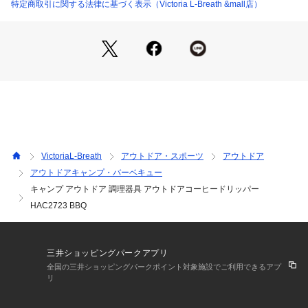
●本製品にはコーヒー、フィルター、ステンレスマグは付属し
特定商取引に関する法律に基づく表示（Victoria L-Breath &mall店）
ておりません。
●カップにドリッパーとフィルターをセット。挽いたコーヒー
豆にお湯を注ぐだけで、アウトドアでも本格的な淹れたてコー
ヒーを堪能できます。フラットに収納可能で携帯性が抜群、持
ち運びに便利なコーヒードリッパー。
【商品の購入にあたっての注意事項】
※一部商品において弊社カラー表記がメーカーカラー表記と異
なる場合があります。
※ブラウザやお使いのモニター環境により、掲載画像と実際の
VictoriaL-Breath
アウトドア・スポーツ
アウトドア
商品の色味が若干異なる場合があります。
アウトドアキャンプ・バーベキュー
※掲載の価格・製品のパッケージ・デザイン・仕様について、
キャンプ アウトドア 調理器具 アウトドアコーヒードリッパー
予告なく変更することがあります。あらかじめご了承くださ
い。モンターナ Montagna エルブレス ヴィクトリア ビクトリ
HAC2723 BBQ
ア Victoria L-Breath アウトドア調理器具 エルブレス エルブレ
ス キャンプコーヒー lb_coffee2210  26lbam_camp
三井ショッピングパークアプリ
全国の三井ショッピングパークポイント対象施設でご利用できるアプ
リ