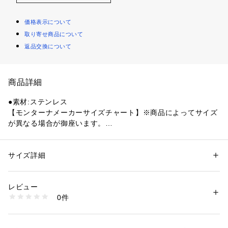
価格表示について
取り寄せ商品について
返品交換について
商品詳細
●素材:ステンレス
【モンターナメーカーサイズチャート】※商品によってサイズ
が異なる場合が御座います。
●サイズ:【展開時】約W16.5×D16.5×H10.5cm 【収納時】約
W16.5×H15cm
●重量:約140g
サイズ詳細
性別：
レディース
メンズ
●中国製
カテゴリー：
アウトドア・スポーツ
 ＞ 
アウトドア
 ＞ 
アウトドアキャン
プ・バーベキュー
●アウトドア コーヒードリッパー
レビュー
●フィルターを付けて簡単お手軽ドリップ
0件
●コンパクトに折りたたみ可能
商品番号：
1540300092463 
（モール）
10771211301 （ショップ）
●アウトドアで手軽に本格コーヒーを堪能しよう。
●簡単設置&片付け手間いらず、手軽にコーヒーを楽しもう。