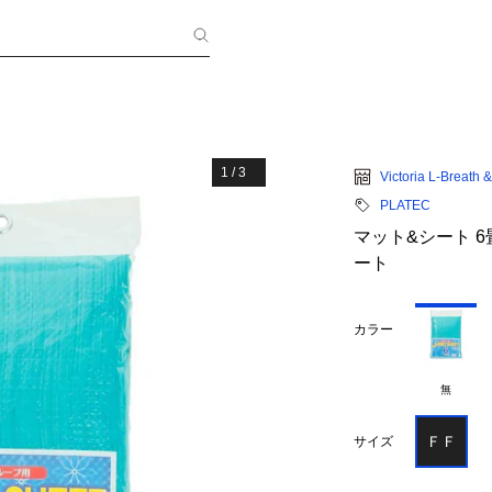
1
/
3
Victoria L-Breath
PLATEC
マット&シート 6
ート
カラー
無
ＦＦ
サイズ