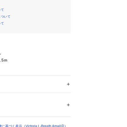
いて
について
いて
ン
.5m
トッパー4本
たっての注意事項】
メンズ
て弊社カラー表記がメーカーカラー表
ドア・スポーツ
 ＞ 
アウトドア
 ＞ 
アウトドア
ュー
あります。
いのモニター環境により、掲載画像と
が若干異なる場合があります。
82235 
（モール）
ショップ）
品のパッケージ・デザイン・仕様につ
更することがあります。あらかじめご
テック PLATEC キャンピング小物
く表示（Victoria L-Breath &mall店）