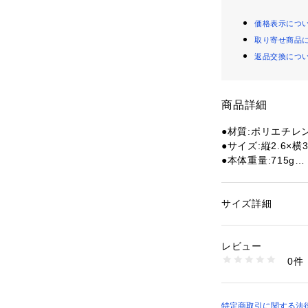
価格表示につ
取り寄せ商品
返品交換につ
商品詳細
●材質:ポリエチレ
●サイズ:縦2.6×横3
●本体重量:715g
●付属品:シートス
【商品の購入にあ
サイズ詳細
性別：
レディース
※一部商品におい
カテゴリー：
アウト
キャンプ・バーベキ
記と異なる場合が
レビュー
※ブラウザやお使
0件
実際の商品の色味
商品番号：
15403000
10029644101 （
※掲載の価格・製
いて、予告なく変
了承ください。プラ
特定商取引に関する法律に基づ