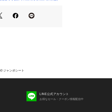
サリー マット シート Men's Mens 
Lady's Ladys レディース れでぃー
r0315 お家キャンプ 庭バーベキュー ベ
 ベランピング ヴィクトリア ビクト
VGbou0317 運動会23bpm lb23042
ク_エルブレス_banner 花火観賞 ス
05_フェス_ エルブレス_lp_レジャーシ
ekake_plei pputent_24VIC rss_2
ion_lb 2502_ls
60 ジャンボシート
LINE公式アカウント
お得なセール・クーポン情報配信中