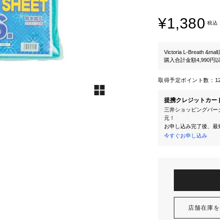
¥1,380
税込
Victoria L-Breath &mal
購入合計金額4,990
取得予定ポイント数：
1
提携クレジットカー
三井ショッピングパーク
元！
お申し込み完了後、最
今すぐお申し込み
店舗在庫