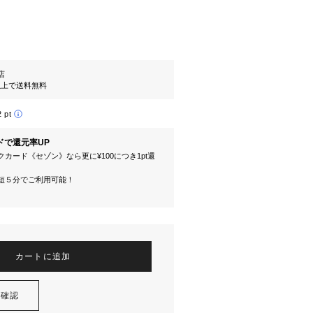
l店
円以上で送料無料
2 pt
ドで還元率UP
カード《セゾン》なら更に¥100につき1pt還
短５分でご利用可能！
カートに追加
を確認