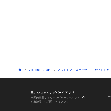
VictoriaL-Breath
アウトドア・スポーツ
アウトドア
三井ショッピングパークアプリ
三
全国の三井ショッピングパークポイント
対象施設でご利用できるアプリ