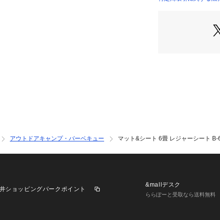
 キャンプ小物 アクセ
メンズ めんず 男性 
す 女性 outdoo
ランダバーベキュー
リア エルブレス sai
5_運動会&ピクニッ
ポーツ観戦 lb23
ート 花見lb24 24_od
503_recommendat
アウトドアキャンプ・バーベキュー
マット&シート 6畳 レジャーシート B-
&mallデスク
井ショッピングパークポイント
ららぽーと受取なら送料無料