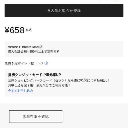
再入荷お知らせ登録
¥658
税込
Victoria L-Breath &mall店
購入合計金額4,990円以上で送料無料
取得予定ポイント数：
5 pt
提携クレジットカードで還元率UP
三井ショッピングパークカード《セゾン》なら更に¥100につき1pt還元！
お申し込み完了後、最短５分でご利用可能！
今すぐお申し込み
店舗在庫を確認