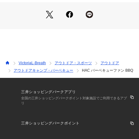
ュー ダッチオーブン お家キャンプ 庭バーベキュー ベランダバ
ーベキュー ベランピングヴィクトリア ビクトリア エルブレス
 LB22052305bn キャンプ用品
VictoriaL-Breath
アウトドア・スポーツ
アウトドア
アウトドアキャンプ・バーベキュー
HAC バーベキューファン BBQ
三井ショッピングパークアプリ
全国の三井ショッピングパークポイント対象施設でご利用できるアプ
リ
三井ショッピングパークポイント