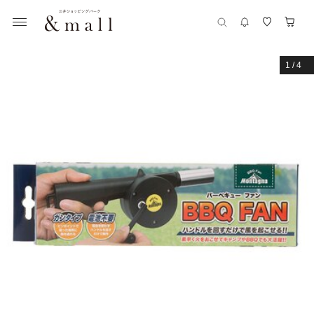
1
/
4