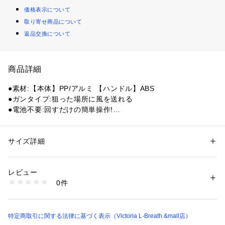
価格表示について
取り寄せ商品について
返品交換について
商品詳細
●素材:【本体】PP/アルミ 【ハンドル】ABS
●ガンタイプ:狙った場所に風を送れる
●電池不要:回すだけの簡単操作!
●中国製
【商品の購入にあたっての注意事項】
サイズ詳細
性別：
レディース
メンズ
※一部商品において弊社カラー表記がメーカーカラー表記と異
カテゴリー：
アウトドア・スポーツ
 ＞ 
アウトドア
 ＞ 
アウトドアキャン
プ・バーベキュー
なる場合があります。
レビュー
※ブラウザやお使いのモニター環境により、掲載画像と実際の
0件
商品の色味が若干異なる場合があります。
商品番号：
1540300080069 
（モール）
10741507001 （ショップ）
※掲載の価格・製品のパッケージ・デザイン・仕様について、
予告なく変更することがあります。あらかじめご了承くださ
い。モンターナ Montagna アウトドア調理器具 BBQ バーベキ
特定商取引に関する法律に基づく表示（Victoria L-Breath &mall店）