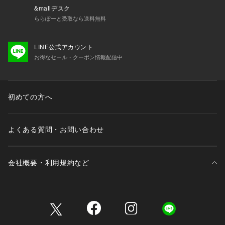
い。ホンマ 本間ゴルフ HONMA ヴィクトリアゴルフ ビクトリ
&mallデスク
アゴルフ Victoria Golf レジャーゴルフ パークゴルフ
ららぽーと受取なら送料無料
LINE公式アカウント
お得なセール・クーポン情報配信中
初めての方へ
よくある質問・お問い合わせ
会社概要・利用規約など
三井不動産が展開する商業施設一覧