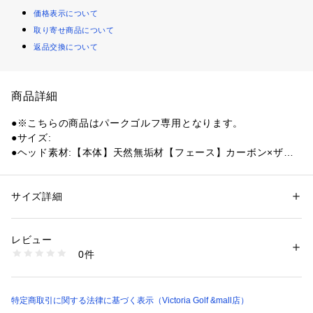
価格表示について
取り寄せ商品について
返品交換について
商品詳細
●※こちらの商品はパークゴルフ専用となります。
●サイズ:
●ヘッド素材:【本体】天然無垢材【フェース】カーボン×ザイ
ロン【ソール】カーボン
●ヘッド製法:【本体】単一削り出し
●ヘッド体積(cc):315
サイズ詳細
性別：
レディース
メンズ
●長さ(cm):85
カテゴリー：
アウトドア・スポーツ
 ＞ 
ゴルフ
 ＞ 
その他ゴルフグッズ
●総重量(g):約525
レビュー
●シャフト:SX-002 ダークゴールド4S(ARMRQ-FX)
商品番号：
1540200132777 
（モール）
0件
●シャフト素材:カーボン
10917034901 （ショップ）
●シャフト重量(g):約70
●グリップ:スパイラルTPレザー
●グリップ素材:エラストマー樹脂×天然革
特定商取引に関する法律に基づく表示（Victoria Golf &mall店）