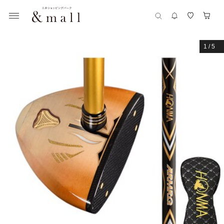
1
/
5