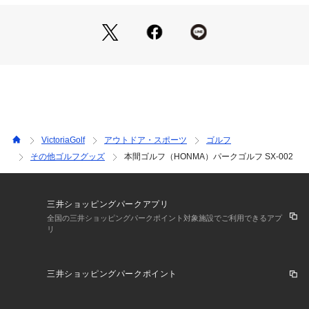
●グリップ重量(g):約60
●感性を揺さぶるフラッグシップモデル
●匠の美と確信が宿るプレミアム・パークゴルフクラブ
【美しさと構えやすさを両立したヘッドデザイン】
●酒田の匠が磨き上げた美しいフォルムが、構えた瞬間の安心
感を演出。デザイン性と実用性を兼ね備えた、上質なヘッド形
状です。
【全面ソール&ウエイト配置による安定したヘッド形状】
●ソール全面設計と最適ウエイトテクノロジーにより、低・深
重心設計を実現。スイングのブレを抑え、転がりの安定感が向
VictoriaGolf
アウトドア・スポーツ
ゴルフ
上します。
その他ゴルフグッズ
本間ゴルフ（HONMA）パークゴルフ SX-002
【高再現性シャフトで、ブレない弾道を実現】
●軸に70t高弾性ピッチ繊維を採用し、強度を確保しながら高い
再現性を実現。狙った方向へ、ブレずに飛ばします。
三井ショッピングパークアプリ
【商品の購入にあたっての注意事項】
全国の三井ショッピングパークポイント対象施設でご利用できるアプ
リ
※一部商品において弊社カラー表記がメーカーカラー表記と異
なる場合があります。
※ブラウザやお使いのモニター環境により、掲載画像と実際の
三井ショッピングパークポイント
商品の色味が若干異なる場合があります。
※掲載の価格・製品のパッケージ・デザイン・仕様について、
予告なく変更することがあります。あらかじめご了承くださ