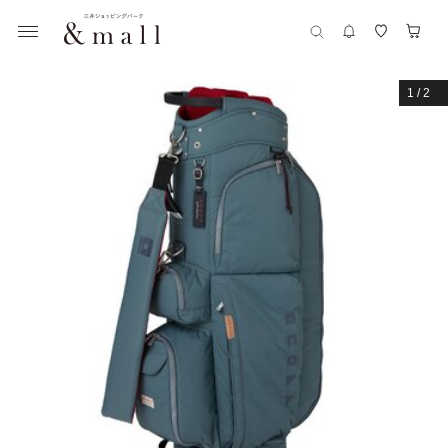
1
/
2