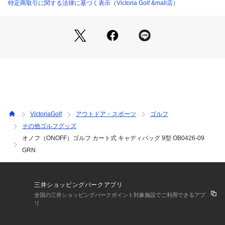
●シューズ収納可
特定商取引に関する法律に基づく表示（Victoria Golf &mall店）
●再生素材使用(ファスナー一部・裏地)
●フード付き
●軽量で耐久性に優れたナイロンツイル素材に綿をボンディン
グした、カジュアルで柔らかな風合いが特長のONOFF定番モ
デル。
●本革のピスネームが上質なアクセントとなり、ロゴ刺繍は生
地と同色で施すことで、洗練されたデザインに仕上げていま
す。カート搭載時の安定性を高めるスクエアボトム構造と、ク
ラブの出し入れがスムーズな6分割セパレーターの仕様は継
承。さらに、環境への配慮として一部にリサイクルファスナー
VictoriaGolf
アウトドア・スポーツ
ゴルフ
を使用し、裏地には再生ポリエステルを採用。前作より光沢を
その他ゴルフグッズ
抑えた、マットな質感の生地が、上品で落ち着いた雰囲気を演
オノフ（ONOFF）ゴルフ カート式 キャディバッグ 9型 OB0426-09
出します。
●一部のファスナーにYKK製のNATULON(R)(再生材を利用した
GRN
ファスナー)を使用しています。※NATULONはYKK株式会社の
日本およびその他の国・地域における登録商標または商標で
す。
三井ショッピングパークアプリ
全国の三井ショッピングパークポイント対象施設でご利用できるアプ
【商品の購入にあたっての注意事項】
リ
※一部商品において弊社カラー表記がメーカーカラー表記と異
なる場合があります。