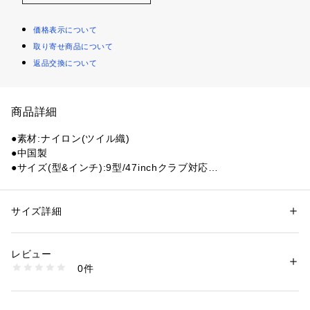
価格表示について
取り寄せ商品について
返品交換について
商品詳細
●素材:ナイロン(ツイル織)
●中国製
●サイズ(型&インチ):9型/47inchクラブ対応
●重量:2.9kg
●口枠ハンドル
●スクエアボトム
サイズ詳細
性別：
メンズ
●セパレーター内蔵
カテゴリー：
アウトドア・スポーツ
 ＞ 
ゴルフ
 ＞ 
その他ゴルフグッズ
●貴重品パイルポケット
レビュー
●グローブホルダー
商品番号：
1540200131554 
（モール）
0件
●デオドラントネーム(R)(消臭・抗菌効果)付きポケット
10908822201 （ショップ）
●ボトムハンドル
●傘ホルダー