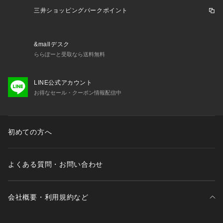
※ブラウザやお使いのモニター環境により、掲載画像と実際の
三井ショッピングパークポイント
商品の色味が若干異なる場合があります。
※掲載の価格・製品のパッケージ・デザイン・仕様について、
予告なく変更することがあります。あらかじめご了承くださ
&mallデスク
い。オノフ ONOFF ヴィクトリアゴルフ ビクトリアゴルフ Vi
ららぽーと受取なら送料無料
ctoria Golf キャディバッグ ゴルフバッグ プロパー Men's Me
ns メンズ めんず 男性 カート カートタイプ スポーツ 運動 ゴ
ルフ レジャー 軽量 軽い 収納 保管 保存 持ち運び 移動 機能性
LINE公式アカウント
 定番 ロゴ シンプル ゴルフコーデ コーディネート ゴルフファ
お得なセール・クーポン情報配信中
ッション おしゃれ かっこいい かわいい 合わせやすい ブラン
ド 人気 ギフト 贈り物 プレゼント 緑 グリーン
初めての方へ
よくある質問・お問い合わせ
会社概要・利用規約など