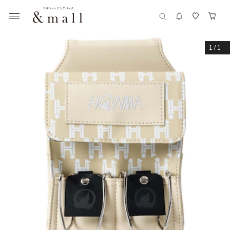
1
/
1