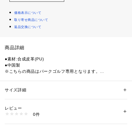
価格表示について
取り寄せ商品について
返品交換について
商品詳細
●素材:合成皮革(PU)
●中国製
※こちらの商品はパークゴルフ専用となります。
●サイズ:W12.5×H20×D6cm
●Hの連続柄デザインが特徴のパークゴルフ用のボールポー
チ。ボール2個収納可能。大型スマートフォンもたっぷり収
サイズ詳細
性別：
レディース
メンズ
納。背面は面ファスナー仕様で着脱簡単。
カテゴリー：
アウトドア・スポーツ
 ＞ 
ゴルフ
 ＞ 
その他ゴルフグッズ
レビュー
【商品の購入にあたっての注意事項】
商品番号：
1540200130181 
（モール）
0件
※総柄の商品については、生地の裁断箇所により、商品一点ご
10907362001 （ショップ）
とにパターン(柄)が異なる場合がございます。
そのため、掲載画像とはパターンの位置や内容が異なるものが