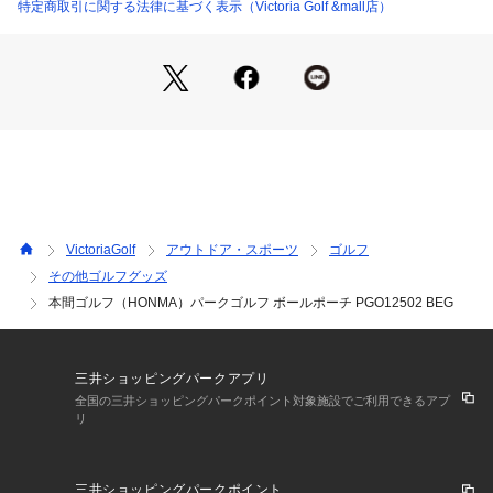
ありますが、商品自体の仕様の相違には該当いたしません。
特定商取引に関する法律に基づく表示（Victoria Golf &mall店）
※一部商品において弊社カラー表記がメーカーカラー表記と異
なる場合があります。
※ブラウザやお使いのモニター環境により、掲載画像と実際の
商品の色味が若干異なる場合があります。
※掲載の価格・製品のパッケージ・デザイン・仕様について、
予告なく変更することがあります。あらかじめご了承くださ
い。ホンマ 本間ゴルフ HONMA ヴィクトリアゴルフ ビクトリ
アゴルフ Victoria Golf レジャーゴルフ パークゴルフ
VictoriaGolf
アウトドア・スポーツ
ゴルフ
その他ゴルフグッズ
本間ゴルフ（HONMA）パークゴルフ ボールポーチ PGO12502 BEG
三井ショッピングパークアプリ
全国の三井ショッピングパークポイント対象施設でご利用できるアプ
リ
三井ショッピングパークポイント