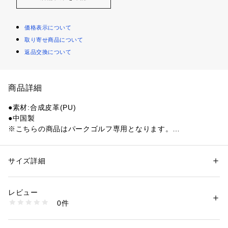
価格表示について
取り寄せ商品について
返品交換について
商品詳細
●素材:合成皮革(PU)
●中国製
※こちらの商品はパークゴルフ専用となります。
●サイズ:W92.5×H13.5×D12cm
●Hの連続柄デザインが特徴のパークゴルフ用ショルダ付きク
ラブケース。クラブ1～2本収納可能。
サイズ詳細
性別：
レディース
メンズ
●内側にクラブホルダー、インナーポケット(前後)付き。
カテゴリー：
アウトドア・スポーツ
 ＞ 
ゴルフ
 ＞ 
その他ゴルフグッズ
レビュー
【商品の購入にあたっての注意事項】
商品番号：
1540200130177 
（モール）
0件
※総柄の商品については、生地の裁断箇所により、商品一点ご
10907361701 （ショップ）
とにパターン(柄)が異なる場合がございます。
そのため、掲載画像とはパターンの位置や内容が異なるものが