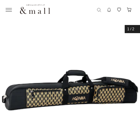
1
/
2