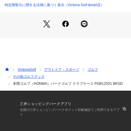
ありますが、商品自体の仕様の相違には該当いたしません。
特定商取引に関する法律に基づく表示（Victoria Golf &mall店）
※一部商品において弊社カラー表記がメーカーカラー表記と異
なる場合があります。
※ブラウザやお使いのモニター環境により、掲載画像と実際の
商品の色味が若干異なる場合があります。
※掲載の価格・製品のパッケージ・デザイン・仕様について、
予告なく変更することがあります。あらかじめご了承くださ
い。ホンマ 本間ゴルフ HONMA ヴィクトリアゴルフ ビクトリ
アゴルフ Victoria Golf レジャーゴルフ パークゴルフ
VictoriaGolf
アウトドア・スポーツ
ゴルフ
その他ゴルフグッズ
本間ゴルフ（HONMA）パークゴルフ クラブケース PGB12501 BKGD
三井ショッピングパークアプリ
全国の三井ショッピングパークポイント対象施設でご利用できるアプ
リ