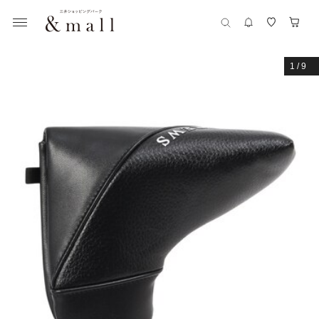
1
/
9