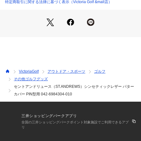
※一部商品において弊社カラー表記がメーカーカラー表記と異
特定商取引に関する法律に基づく表示（Victoria Golf &mall店）
なる場合があります。
※ブラウザやお使いのモニター環境により、掲載画像と実際の
商品の色味が若干異なる場合があります。
※掲載の価格・製品のパッケージ・デザイン・仕様について、
予告なく変更することがあります。あらかじめご了承くださ
い。2026年春夏モデル 2026ssmodel セントアンドリュース S
T.ANDREWS ヴィクトリアゴルフ ビクトリアゴルフ Victoria
 Golf ゴルフ小物 アクセサリー ヘッドカバー 黒 ブラック
VictoriaGolf
アウトドア・スポーツ
ゴルフ
その他ゴルフグッズ
セントアンドリュース（ST.ANDREWS）シンセティックレザー パター
カバー PIN型用 042-6984304-010
三井ショッピングパークアプリ
全国の三井ショッピングパークポイント対象施設でご利用できるアプ
リ