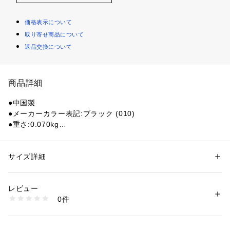
価格表示について
取り寄せ商品について
返品交換について
商品詳細
●中国製
●メーカーカラー表記:ブラック (010)
●重さ:0.070kg
●パターの形状に馴染む柔らかにカーブさせた高級感のある合
成皮革を使用した、PIN型用パターカバー。
●パターをしっかり包み込むフィット感の良い構造で、キズや
サイズ詳細
性別：
レディース
メンズ
外からの衝撃や汚れなどから保護してくれるパターカバーで
カテゴリー：
アウトドア・スポーツ
 ＞ 
ゴルフ
 ＞ 
その他ゴルフグッズ
す。
レビュー
●スムーズな出し入れがしやすく、ズレや抜け落ちが軽減でき
商品番号：
1540200129210 
（モール）
0件
るので安心して持ち運べます。
10903976401 （ショップ）
【商品の購入にあたっての注意事項】