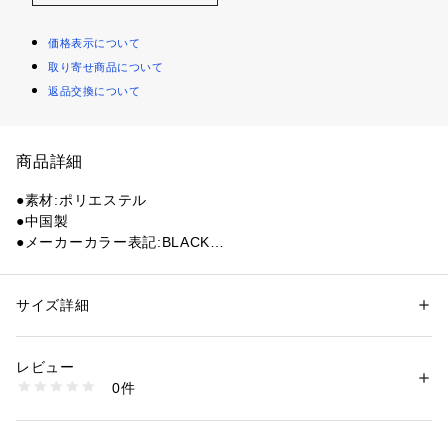
価格表示について
取り寄せ商品について
返品交換について
商品詳細
●素材:ポリエステル
●中国製
●メーカーカラー表記:BLACK
●サイズ(cm):W14×D3.5×H12cm
●カジュアルなデザインを好むゴルファーに向けた「RTM マレ
ットパターカバー」。シンプルながらも存在感のあるカラーブ
サイズ詳細
性別：
レディース
メンズ
ロッキングが魅力。モダンでクリーンな印象を与えるデザイン
カテゴリー：
アウトドア・スポーツ
 ＞ 
ゴルフ
 ＞ 
その他ゴルフグッズ
は、男女問わず幅広いゴルファーにマッチします。TravisMath
レビュー
ewの洗練されたスタイルを感じられる、プレー中も気分が上
商品番号：
1540200128402 
（モール）
0件
がるアイテムです。
10902645201 （ショップ）
●機能性と保護性を両立した設計:軽くて丈夫なコーティングポ
リエステル素材を採用し、汚れや摩耗に強く長く愛用可能。内