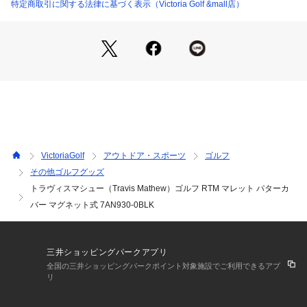
側にはソフトなクッション素材を使用し、パターをしっかり保
特定商取引に関する法律に基づく表示（Victoria Golf &mall店）
護します。マグネット式の開閉でスムーズな出し入れが可能で
す。
●こんな方におすすめ
・モダンでおしゃれなパターカバーを探している方
・耐久性・防汚性を重視する方
【商品の購入にあたっての注意事項】
※一部商品において弊社カラー表記がメーカーカラー表記と異
なる場合があります。
※ブラウザやお使いのモニター環境により、掲載画像と実際の
VictoriaGolf
アウトドア・スポーツ
ゴルフ
商品の色味が若干異なる場合があります。
その他ゴルフグッズ
※掲載の価格・製品のパッケージ・デザイン・仕様について、
トラヴィスマシュー（Travis Mathew）ゴルフ RTM マレット パターカ
予告なく変更することがあります。あらかじめご了承くださ
い。トラヴィスマシュー Travis Mathew TravisMathew ヴィ
バー マグネット式 7AN930-0BLK
クトリアゴルフ ビクトリアゴルフ Victoria Golf ゴルフ小物 ア
クセサリー ヘッドカバー 黒 ブラック 2026年春夏モデル 202
6ssmodel カバー パターカバー パター マレット シンプル デ
三井ショッピングパークアプリ
ザイン ロゴ 無地 保護 移動 持ち運び 上品 軽量 おしゃれ ブラ
全国の三井ショッピングパークポイント対象施設でご利用できるアプ
ンド 上質 高級感 ギフト 贈り物 プレゼント マグネット
リ