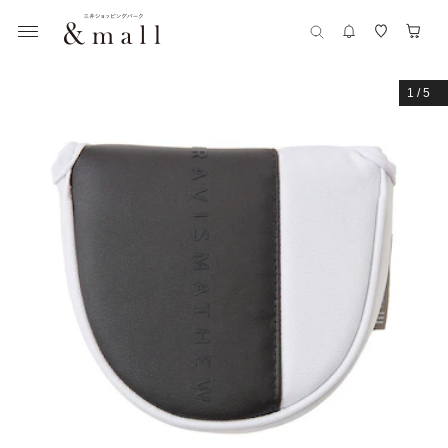
1
/
5