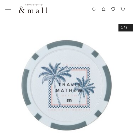
1
/
3