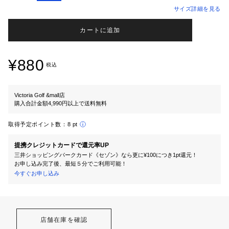
サイズ詳細を見る
カートに追加
¥880
税込
Victoria Golf &mall店
購入合計金額4,990円以上で送料無料
取得予定ポイント数：
8 pt
提携クレジットカードで還元率UP
三井ショッピングパークカード《セゾン》なら更に¥100につき1pt還元！
お申し込み完了後、最短５分でご利用可能！
今すぐお申し込み
店舗在庫を確認