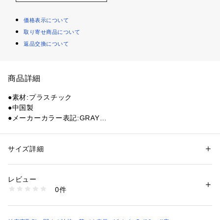
価格表示について
取り寄せ商品について
返品交換について
商品詳細
●素材:プラスチック
●中国製
●メーカーカラー表記:GRAY
●サイズ(cm):W4×D4×H0.3cm
●今シーズンを象徴するグラフィックをあしらったカジノマー
カー。TravisMathewらしい気分が上がるデザインが魅力。
サイズ詳細
性別：
レディース
メンズ
カテゴリー：
アウトドア・スポーツ
 ＞ 
ゴルフ
 ＞ 
その他ゴルフグッズ
【商品の購入にあたっての注意事項】
レビュー
※一部商品において弊社カラー表記がメーカーカラー表記と異
商品番号：
1540200128394 
（モール）
0件
なる場合があります。
10902649501 （ショップ）
※ブラウザやお使いのモニター環境により、掲載画像と実際の
商品の色味が若干異なる場合があります。