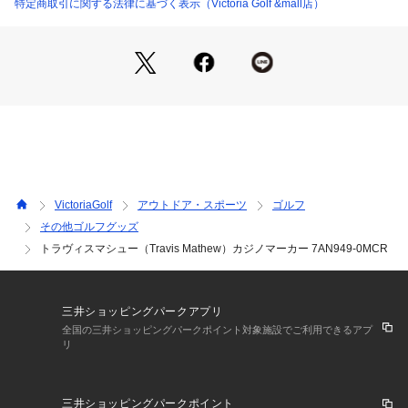
※掲載の価格・製品のパッケージ・デザイン・仕様について、
特定商取引に関する法律に基づく表示（Victoria Golf &mall店）
予告なく変更することがあります。あらかじめご了承くださ
い。トラヴィスマシュー Travis Mathew TravisMathew ヴィ
クトリアゴルフ ビクトリアゴルフ Victoria Golf ゴルフ小物 ア
クセサリー小物
VictoriaGolf
アウトドア・スポーツ
ゴルフ
その他ゴルフグッズ
トラヴィスマシュー（Travis Mathew）カジノマーカー 7AN949-0MCR
三井ショッピングパークアプリ
全国の三井ショッピングパークポイント対象施設でご利用できるアプ
リ
三井ショッピングパークポイント