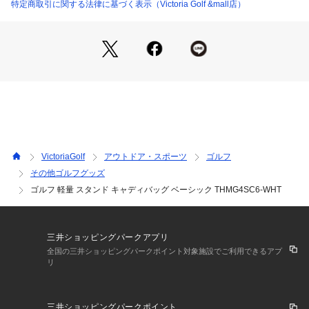
特定商取引に関する法律に基づく表示（Victoria Golf &mall店）
【商品の購入にあたっての注意事項】
※一部商品において弊社カラー表記がメーカーカラー表記と異
なる場合がございます。
※ブラウザやお使いのモニター環境により、掲載画像と実際の
商品の色味が若干異なる場合があります。
※掲載の価格・製品のパッケージ・デザイン・仕様について、
予告なく変更することがあります。あらかじめご了承くださ
い。トミーヒルフィガー Tommy Hilfiger TommyHilfiger ヴィ
クトリアゴルフ ビクトリアゴルフ Victoria Golf キャディバッ
グ ゴルフバッグ スタンド式 Men's Mens メンズ めんず 男性
VictoriaGolf
アウトドア・スポーツ
ゴルフ
 白 ホワイト ゴルフ シンプル 合わせやすい おしゃれ かっこい
その他ゴルフグッズ
い かわいい 上質 上品 高級感 軽い 軽量 カート式 9型 ゴルフ
ゴルフ 軽量 スタンド キャディバッグ ベーシック THMG4SC6-WHT
ファッション ゴルフコーデ 人気 ブランド 機能 デザイン 室内
 ラウンド 練習 持ち運び?
三井ショッピングパークアプリ
全国の三井ショッピングパークポイント対象施設でご利用できるアプ
リ
三井ショッピングパークポイント