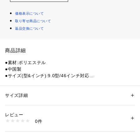
価格表示について
取り寄せ商品について
返品交換について
商品詳細
●素材:ポリエステル
●中国製
●サイズ(型&インチ):9.0型/46インチ対応
●重量(kg):2.8
●口枠:4分割
●スタンドタイプのキャディバッグ。
サイズ詳細
性別：
レディース
メンズ
●コンパクトながら7個のポケットを装備し、右サイド差し込み
カテゴリー：
アウトドア・スポーツ
 ＞ 
ゴルフ
 ＞ 
その他ゴルフグッズ
ファスナーポケットの内側にはパイル地を使用、左サイドには
レビュー
出し入れしやすいポケットを採用。
商品番号：
1540200118801 
（モール）
0件
●シンプルなデザインの為、どんなスタイルにも合わせやすく
10853665601 （ショップ）
使い勝手の良いアイテム。
●口枠4分割。セパレーター3分割。