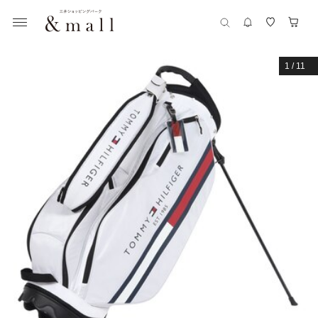
1
/
11