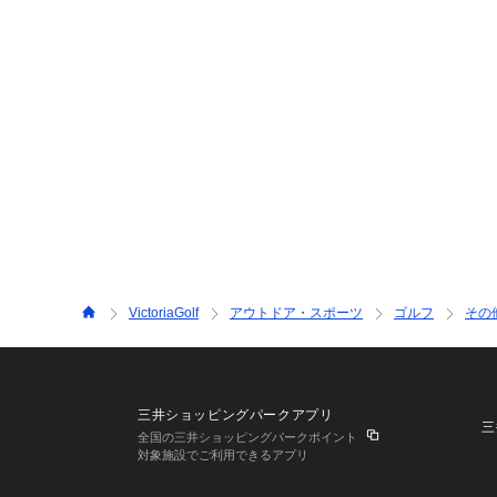
VictoriaGolf
アウトドア・スポーツ
ゴルフ
その
三井ショッピングパークアプリ
三
全国の三井ショッピングパークポイント
対象施設でご利用できるアプリ