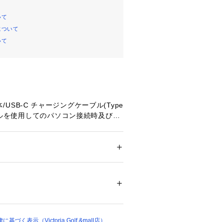
いて
について
いて
 本体/USB-C チャージングケーブル(Type 
ブルを使用してのパソコン接続時及び充
対応の差込口/コネクタが必要となりま
標準付属ベルト
Quick Release ナイロンバンド
ggorillaglass 3 【ベゼル】陽極酸化
ドア・スポーツ
 ＞ 
ゴルフ
 ＞ 
その他ゴルフグ
フとスマート機能を両立し高彩度で見
ドモデル
すパートナー:Approach S50は、
18124 
（モール）
ショップ）
たのスコアやスキルを向上させるため
洞察を備えたゴルフGPSウォッチのハ
です。
く表示（Victoria Golf &mall店）