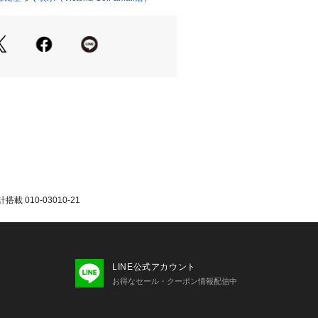
ートウォッチモード】約10日間 【GP
間 (デフォルトのディスプレイ設定を
ォッチモードではジェスチャーウェイ
中は常時オン)
ング:あり (スポットチェック、オプ
は睡眠時)
プ:AMOLED (オプションで常時表示
:○
載 010-03010-21
ンド互換性:あり (20mm)
2.5mm
直径1.2インチ (30.4mm)
0 ピクセル
LINE公式アカウント
な文字表示対応
お得なセール・クーポン情報配信中
min独自の充電ケーブルによる有線充電
4GB