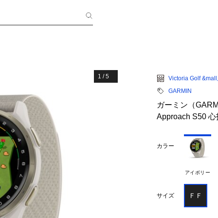
1
/
5
Victoria Golf &mal
GARMIN
ガーミン（GARM
Approach S50 
カラー
アイボリー
ＦＦ
サイズ