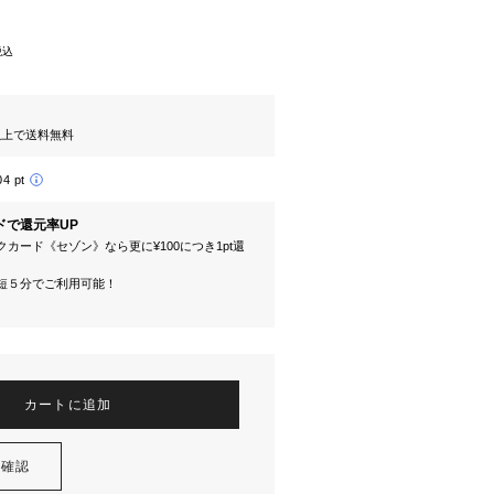
税込
円以上で送料無料
04 pt
ドで還元率UP
カード《セゾン》なら更に¥100につき1pt還
短５分でご利用可能！
カートに追加
を確認