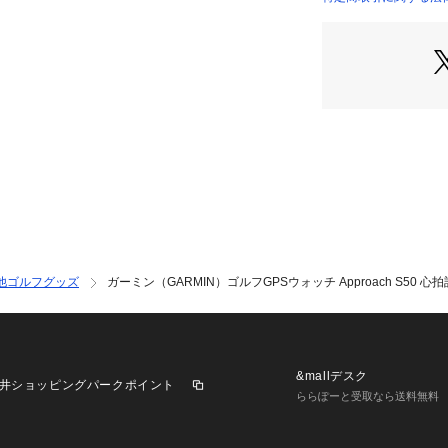
●稼働時間:【スマ
Sモード】約15時
使用: スマートウ
クアップ、ゴルフ
●血中酸素トラッキ
ションで終日また
●Garmin Pay:○
●Suica:○
●音楽ストレージ:○
●ディスプレイタイ
モード)
●タッチスクリーン
●防水等級:5 ATM
他ゴルフグッズ
ガーミン（GARMIN）ゴルフGPSウォッチ Approach S50 心拍計搭
●クイックリリースバ
●サイズ:43×43×1
●重量:29g
●ディスプレイサイズ:
●解像度:390×39
&mallデスク
井ショッピングパークポイント
●カラー表示:大き
ららぽーと受取なら送料無料
●充電方式:Gar
●内蔵メモリ/履歴: