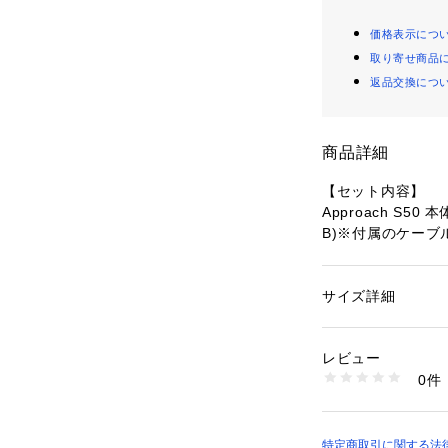
価格表示につ
取り寄せ商品
返品交換につ
商品詳細
【セット内容】
Approach S50
B)※付属のケー
電時にはUSB-C
す。/製品保証書/
●素材:【ストラップ】
サイズ詳細
性別：
メンズ
 【レンズ】Cornin
カテゴリー：
アウト
ッズ
アルミニウムゴル
レビュー
やすいハイグレー
0件
●スコアアップを目指
商品番号：
15402001
10881318701 （
コース内外であな
に必要なツールや
イグレードモデル
特定商取引に関する法律に基づ