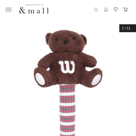
1
/
11