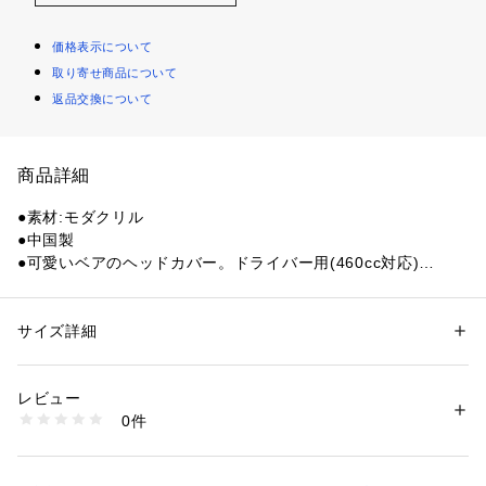
価格表示について
取り寄せ商品について
返品交換について
商品詳細
●素材:モダクリル
●中国製
●可愛いベアのヘッドカバー。ドライバー用(460cc対応)
【商品の購入にあたっての注意事項】
※一部商品において弊社カラー表記がメーカーカラー表記と異
サイズ詳細
性別：
レディース
メンズ
なる場合がございます。
カテゴリー：
アウトドア・スポーツ
 ＞ 
ゴルフ
 ＞ 
その他ゴルフグッズ
※ブラウザやお使いのモニター環境により、掲載画像と実際の
レビュー
商品の色味が若干異なる場合があります。
商品番号：
1540200113083 
（モール）
0件
※掲載の価格・製品のパッケージ・デザイン・仕様について、
10869413501 （ショップ）
予告なく変更することがあります。あらかじめご了承くださ
い。ウイルソンゴルフ Wilson Golf WilsonGolf ヴィクトリア