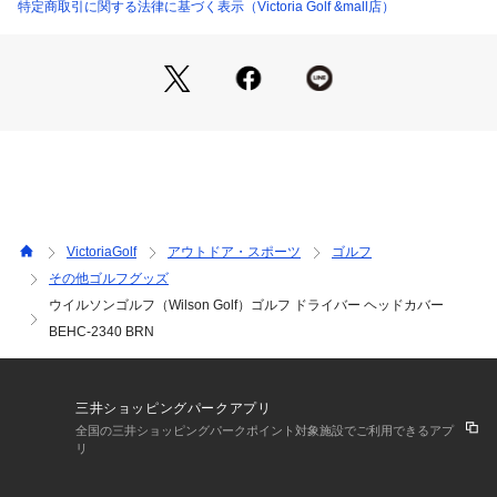
ゴルフ ビクトリアゴルフ Victoria Golf ゴルフ小物 アクセサリ
特定商取引に関する法律に基づく表示（Victoria Golf &mall店）
ー ヘッドカバー カバー DR かわいい レディース れでぃーす
 女性 プレゼント 贈り物 ブラウン ドライバー用 DR カバー 便
利 移動 持ち運び
VictoriaGolf
アウトドア・スポーツ
ゴルフ
その他ゴルフグッズ
ウイルソンゴルフ（Wilson Golf）ゴルフ ドライバー ヘッドカバー
BEHC-2340 BRN
三井ショッピングパークアプリ
全国の三井ショッピングパークポイント対象施設でご利用できるアプ
リ