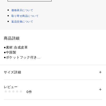
価格表示について
取り寄せ商品について
返品交換について
商品詳細
●素材:合成皮革
●中国製
●ポケットフック付き
●取り外しが容易な引手タブ仕様。
●オーセンティックデザインで飽きがこないモデル。
※一部モデルには対応しません。スモールサイズマレット対応
サイズ詳細
性別：
レディース
メンズ
カテゴリー：
アウトドア・スポーツ
 ＞ 
ゴルフ
 ＞ 
その他ゴルフグッズ
【商品の購入にあたっての注意事項】
レビュー
※一部商品において弊社カラー表記がメーカーカラー表記と異
商品番号：
1540200108816 
（モール）
0件
なる場合がございます。
10852578301 （ショップ）
※ブラウザやお使いのモニター環境により、掲載画像と実際の
商品の色味が若干異なる場合があります。