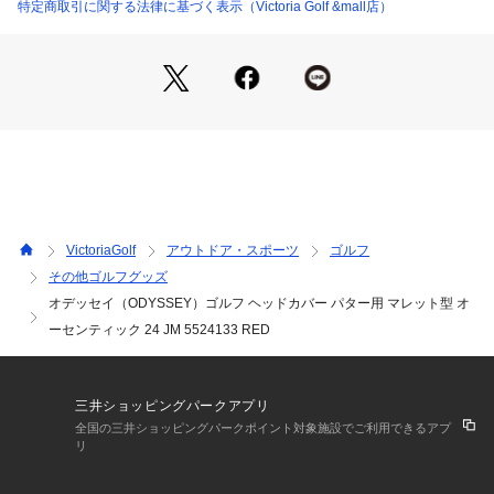
※掲載の価格・製品のパッケージ・デザイン・仕様について、
特定商取引に関する法律に基づく表示（Victoria Golf &mall店）
予告なく変更することがあります。あらかじめご了承くださ
い。オデッセイ odyssey キャロウェイ Callaway ヴィクトリ
アゴルフ ビクトリアゴルフ Victoria Golf ゴルフ小物 アクセサ
リー ヘッドカバー シンプル 合わせやすい おしゃれ かっこい
い かわいい 上質 上品 高級感 ゴルフファッション ゴルフコー
デ 人気 ブランド ギフト プレゼント 贈り物 赤 あか レッド  
 パターカバー PT マレット型 カバー 便利 移動 持ち運び カバ
ー パター用 マレット型
VictoriaGolf
アウトドア・スポーツ
ゴルフ
その他ゴルフグッズ
オデッセイ（ODYSSEY）ゴルフ ヘッドカバー パター用 マレット型 オ
ーセンティック 24 JM 5524133 RED
三井ショッピングパークアプリ
全国の三井ショッピングパークポイント対象施設でご利用できるアプ
リ