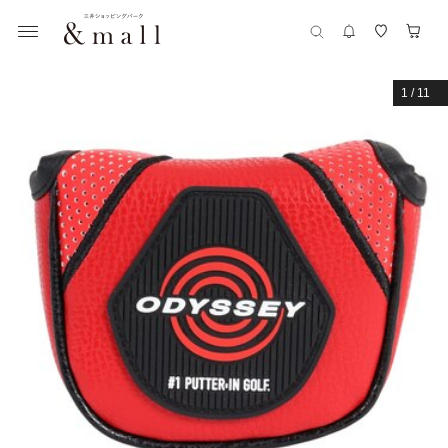
1
/
11