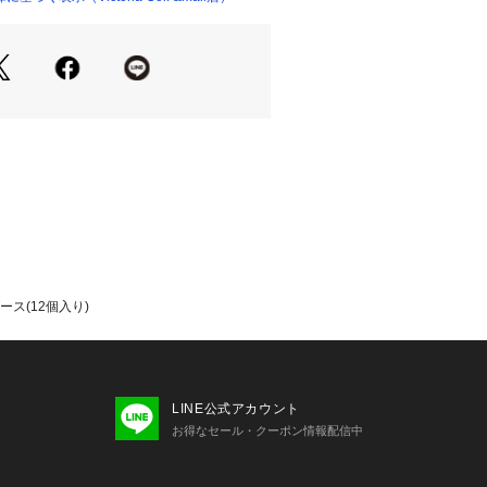
SDGsにも貢献する環境にも優しい
マーカバー:独自配合の高反発、高耐久
ーとRMソフトコアとの組み合わせで
:強弾道を可能にする368ディンプル
たっての注意事項】
ついて】
定は承っておりませんので、予めご了
て弊社カラー表記がメーカーカラー表
ございます。
ダース(12個入り)
いのモニター環境により、掲載画像と
が若干異なる場合があります。
品のパッケージ・デザイン・仕様につ
更することがあります。あらかじめご
マ 本間ゴルフ HONMA ヴィクトリ
LINE公式アカウント
ルフ Victoria Golf ゴルフボール
お得なセール・クーポン情報配信中
's Mens メンズ めんず 男性 2層構造 
間ゴルフ祭り2025