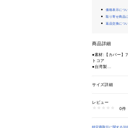
価格表示につ
取り寄せ商品
返品交換につ
商品詳細
●素材:【カバー】
トコア
●台湾製
●入り数:ダース(12
●NUM:1・2・3・
●タイプ:ディスタ
サイズ詳細
性別：
レディース
●飛距離:かなり飛
カテゴリー：
アウト
ッズ
●ドライバースピン
レビュー
●フィーリング:ソ
0件
●次世代型でもっ
商品番号：
15402001
10857187901 （
●新配合RMソフト
さらにソフト化に
感を実現。また、前
特定商取引に関する法律に基づ