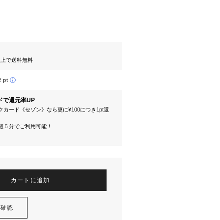
円以上で送料無料
2 pt
ドで還元率UP
カード《セゾン》なら更に¥100につき1pt還
短５分でご利用可能！
カートに追加
を確認