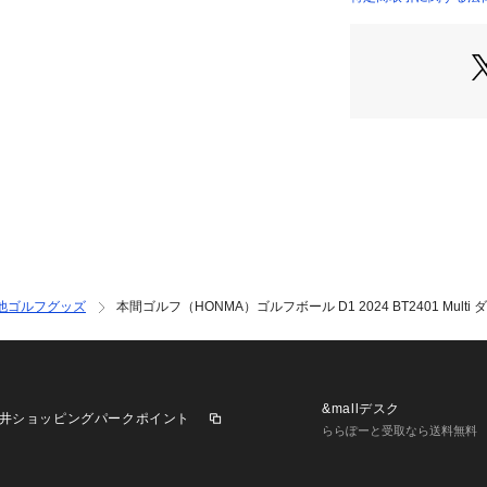
に再生材を配合し、
次世代ボール
●高耐久アイオノ
アイオノマーカバ
更にもっと遠くへ
●368ディンプル
【商品の購入にあ
【こちらの商品に
※ボールの番号指
承ください。
※一部商品におい
記と異なる場合が
他ゴルフグッズ
本間ゴルフ（HONMA）ゴルフボール D1 2024 BT2401 Multi 
※ブラウザやお使
実際の商品の色味
※掲載の価格・製
いて、予告なく変
了承ください。ホン
&mallデスク
井ショッピングパークポイント
アゴルフ ビクトリアゴ
ららぽーと受取なら送料無料
 ダースボール Men
awth2409_p 本