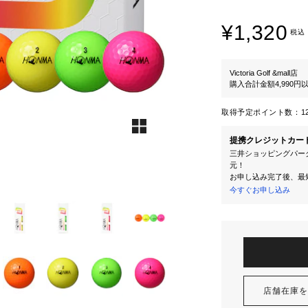
¥1,320
税込
Victoria Golf &mall店
購入合計金額4,990
取得予定ポイント数：
1
提携クレジットカー
三井ショッピングパーク
元！
お申し込み完了後、最
今すぐお申し込み
店舗在庫