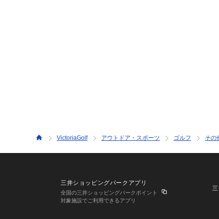
VictoriaGolf
アウトドア・スポーツ
ゴルフ
その
三井ショッピングパークアプリ
三
全国の三井ショッピングパークポイント
対象施設でご利用できるアプリ