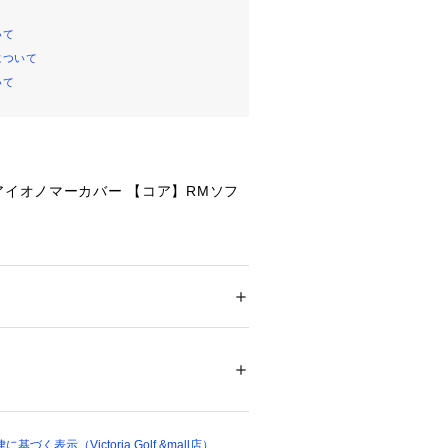
いて
について
いて
アイオノマーカバー 【コア】RMソフ
個)
4
ンス
メンズ
ぶ
ドア・スポーツ
 ＞ 
ゴルフ
 ＞ 
その他ゴルフグ
:かなり少ない
フト
と遠くへ飛ばしたい
07314 
（モール）
ショップ）
コア:前作よりもコアサイズを肥大化。
も取り組み、高初速で安定感のある打
作と同じようにブタジエンゴム(BR)
く表示（Victoria Golf &mall店）