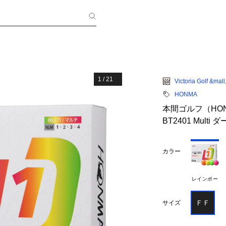
1
/
21
Victoria Golf &mal
HONMA
本間ゴルフ（HON
BT2401 Multi
カラー
レインボー
ＦＦ
サイズ