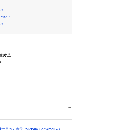
いて
について
いて
合成皮革
m
OUNTRY CLUBロゴデザインのアクリル
メンズ
たっての注意事項】
ドア・スポーツ
 ＞ 
ゴルフ
 ＞ 
その他ゴルフグ
・計量方法により計測を行っておりま
差が生じる場合がございます。
の特性上、素材の質感が異なる場合や
06106 
（モール）
ショップ）
ある場合がございます。予めご了承の
ださいませ。
て弊社カラー表記がメーカーカラー表
く表示（Victoria Golf &mall店）