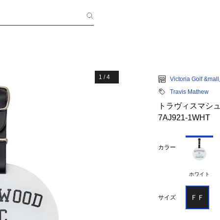
1
/
4
Victoria Golf &mal
Travis Mathew
トラヴィスマシュー（
7AJ921-1WHT
カラー
ホワイト
ＦＦ
サイズ