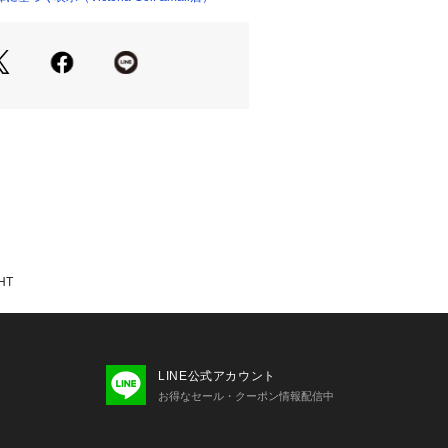
ございます。
いのモニター環境により、掲載画像と
が若干異なる場合があります。
品のパッケージ・デザイン・仕様につ
更することがあります。あらかじめご
スマシュー Travis Mathew Tra
ィクトリアゴルフ ビクトリアゴルフ Victo
ルフ小物 アクセサリー小物 ネームプレート
HT
LINE公式アカウント
お得なセール・クーポン情報配信中