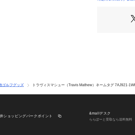
記と異なる場合が
※ブラウザやお使
実際の商品の色味
※掲載の価格・製
いて、予告なく変
了承ください。トラヴィ
visMathew ヴ
ria Golf ゴ
 白 ホワイト
他ゴルフグッズ
トラヴィスマシュー（Travis Mathew）ネームタグ 7AJ921-1W
&mallデスク
井ショッピングパークポイント
ららぽーと受取なら送料無料