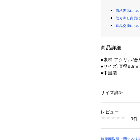
価格表示につ
取り寄せ商品
返品交換につ
商品詳細
●素材:アクリル/
●サイズ:直径90m
●中国製
●Bushwood C
製ネームタグ。
サイズ詳細
性別：
レディース
【商品の購入にあ
カテゴリー：
アウト
ッズ
※弊社独自の採寸
レビュー
すため、多少の誤
0件
※使用される素材
商品番号：
15402001
10849069501 （
シワや若干の傷が
上、お買い求めく
※一部商品におい
特定商取引に関する法律に基づ