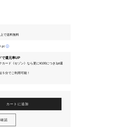
円以上で送料無料
0 pt
ドで還元率UP
カード《セゾン》なら更に¥100につき1pt還
短５分でご利用可能！
カートに追加
を確認