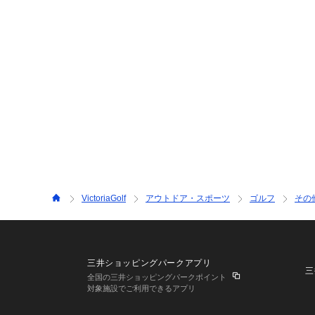
VictoriaGolf
アウトドア・スポーツ
ゴルフ
その
三井ショッピングパークアプリ
三
全国の三井ショッピングパークポイント
対象施設でご利用できるアプリ