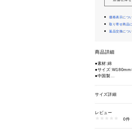
価格表示につ
取り寄せ商品
返品交換につ
商品詳細
●素材:綿
●サイズ:W180mm
●中国製
●Womensのロ
ザイン、素材、サ
付。
サイズ詳細
性別：
レディース
カテゴリー：
アウト
ッズ
【商品の購入にあ
レビュー
※弊社独自の採寸
0件
すため、多少の誤
商品番号：
15402001
10849067201 （
※一部商品におい
記と異なる場合が