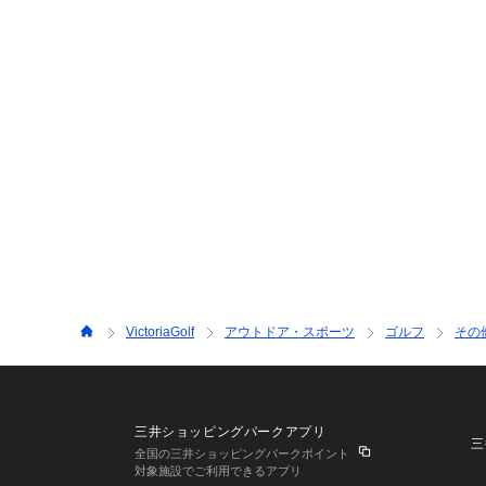
VictoriaGolf
アウトドア・スポーツ
ゴルフ
その
三井ショッピングパークアプリ
三
全国の三井ショッピングパークポイント
対象施設でご利用できるアプリ