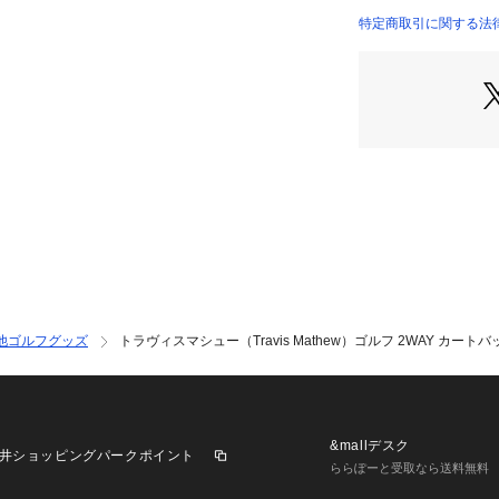
※ブラウザやお使
特定商取引に関する法律に基づ
実際の商品の色味
※掲載の価格・製
いて、予告なく変
了承ください。トラヴィ
visMathew ヴ
riagolf BAG 
y's Ladys レ
ア レディースゴル
せやすい おしゃれ
感 軽い 軽量 ゴ
ランド 機能 デザイ
ジュアル レジャー 旅
 ゴルフグッズ bosto
他ゴルフグッズ
トラヴィスマシュー（Travis Mathew）ゴルフ 2WAY カート
&mallデスク
井ショッピングパークポイント
ららぽーと受取なら送料無料