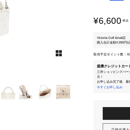
¥6,600
税込
Victoria Golf &mall店
購入合計金額4,990
取得予定ポイント数：
6
提携クレジットカー
三井ショッピングパーク
元！
お申し込み完了後、最
今すぐお申し込み
店舗在庫