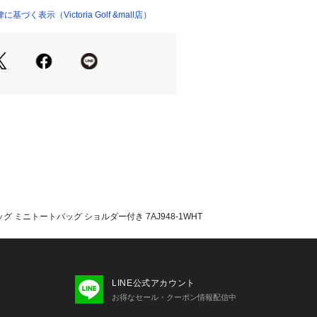
いのモニター環境により、掲載画像と
く表示（Victoria Golf &mall店）
が若干異なる場合があります。
品のパッケージ・デザイン・仕様につ
更することがあります。あらかじめご
スマシュー Travis Mathew Tra
ィクトリアゴルフ ビクトリアゴルフ Victo
バッグ カバン かばん 鞄 ゴルフバッグ Lad
ディース れでぃーす 女性 レディースウェ
フウェア 白 ホワイト シンプル 合わ
 かっこいい かわいい 上質 上品 高級
ルフファッション ゴルフコーデ 人気 ブ
ン ギフト 贈り物 プレゼント 普段 カ
行 アウトドア しろ VcartroundG
n_cart
バッグ ミニトートバッグ ショルダー付き 7AJ948-1WHT
LINE公式アカウント
お得なセール・クーポン情報配信中