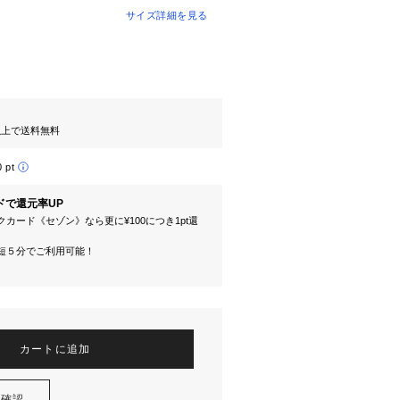
サイズ詳細を見る
円以上で送料無料
0 pt
ドで還元率UP
カード《セゾン》なら更に¥100につき1pt還
短５分でご利用可能！
カートに追加
を確認