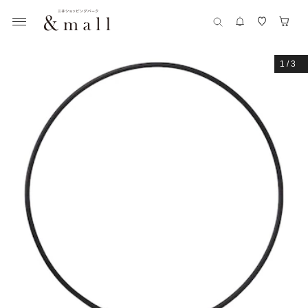
1
/
3