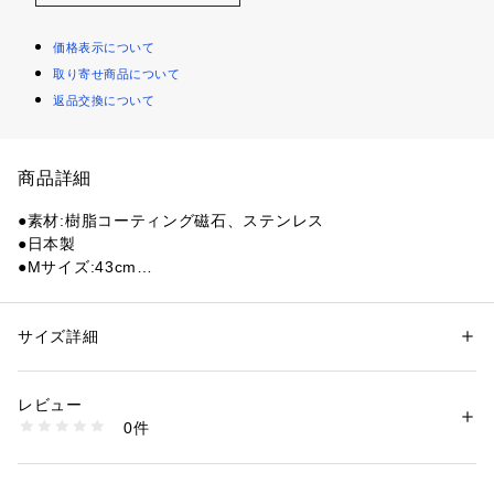
価格表示について
取り寄せ商品について
返品交換について
商品詳細
●素材:樹脂コーティング磁石、ステンレス
●日本製
●Mサイズ:43cm
●Lサイズ:47cm
●小さくても存在感のある輝き。人気のTAOネックレスRAFFI
にスリムモデルが登場。エレガントにさりげなく、磁気の効果
サイズ詳細
性別：
レディース
メンズ
を体感いただけます。
カテゴリー：
アウトドア・スポーツ
 ＞ 
ゴルフ
 ＞ 
その他ゴルフグッズ
レビュー
【商品の購入にあたっての注意事項】
商品番号：
1540200095204 
（モール）
0件
※一部商品において弊社カラー表記がメーカーカラー表記と異
10761810701 （ショップ）
なる場合がございます。
※ブラウザやお使いのモニター環境により、掲載画像と実際の