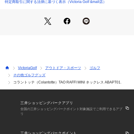
商品の色味が若干異なる場合があります。
特定商取引に関する法律に基づく表示（Victoria Golf &mall店）
※掲載の価格・製品のパッケージ・デザイン・仕様について、
予告なく変更することがあります。あらかじめご了承くださ
い。コラントッテ Colantotte ヴィクトリアゴルフ ビクトリア
ゴルフ Victoria Golf ゴルフ小物 アクセサリー 黒 ブラック
VictoriaGolf
アウトドア・スポーツ
ゴルフ
その他ゴルフグッズ
コラントッテ（Colantotte）TAO RAFFI MINI ネックレス ABAPT01.
三井ショッピングパークアプリ
全国の三井ショッピングパークポイント対象施設でご利用できるアプ
リ
三井ショッピングパークポイント