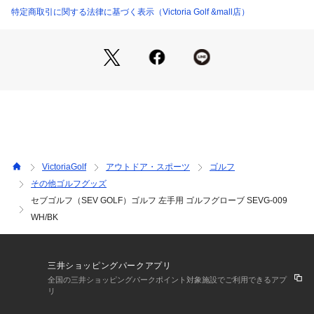
特定商取引に関する法律に基づく表示（Victoria Golf &mall店）
【商品の購入にあたっての注意事項】
※一部商品において弊社カラー表記がメーカーカラー表記と異
なる場合がございます。
※ブラウザやお使いのモニター環境により、掲載画像と実際の
商品の色味が若干異なる場合があります。
※掲載の価格・製品のパッケージ・デザイン・仕様について、
予告なく変更することがあります。あらかじめご了承くださ
い。セブゴルフ SEV GOLF SEVGOLF ヴィクトリアゴルフ ビ
クトリアゴルフ Victoriagolf ゴルフグローブ 左手用グローブ
 Men's Mens メンズ めんず 男性 0304vg0311 ゴルフグロー
VictoriaGolf
アウトドア・スポーツ
ゴルフ
ブ ソックス ティー まとめ買い フィット感 快適 白 しろ ホワ
その他ゴルフグッズ
イト 黒 くろ ブラック ボール・グローブ ヴィクトリアゴルフ f
セブゴルフ（SEV GOLF）ゴルフ 左手用 ゴルフグローブ SEVG-009
a0421 帽子_グローブ_202405 父の日
WH/BK
三井ショッピングパークアプリ
全国の三井ショッピングパークポイント対象施設でご利用できるアプ
リ