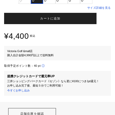
０
０
０
０
０
０
サイズ詳細を見る
カートに追加
¥4,400
税込
Victoria Golf &mall店
購入合計金額4,990円以上で送料無料
取得予定ポイント数：
40 pt
提携クレジットカードで還元率UP
三井ショッピングパークカード《セゾン》なら更に¥100につき1pt還元！
お申し込み完了後、最短５分でご利用可能！
今すぐお申し込み
店舗在庫を確認