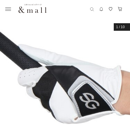
1
/
10