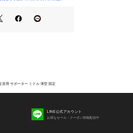
むステーが的確にフィット:使うほどに
フィットステーが、足首を的確にサポ
い、快適な装着感:薄くてかさばらず、
れ、抗菌防臭機能を備えた素材、スト
用しました。
サポーターは、薄くてかさばらない:ザ
ーターは、フットワーク上で気になる
さばりや快適性が徹底的に考慮された
なうことなく薄さを追求し、かつ優れ
臭機能を兼ね備えた素材により、長時
快適な装着環境を実現します。
0日保証インソール返品返金」のキャン
右足首用 サポーター ミドル 薄型 固定
、オンラインストアは対象外となりま
のショートタイプ。足首全体に自然な
られます。
LINE公式アカウント
たっての注意事項】
お得なセール・クーポン情報配信中
て弊社カラー表記がメーカーカラー表
あります。