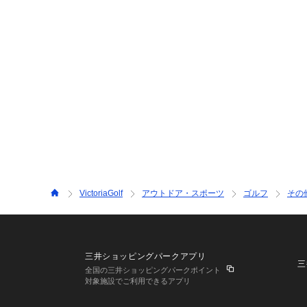
VictoriaGolf
アウトドア・スポーツ
ゴルフ
その
三井ショッピングパークアプリ
三
全国の三井ショッピングパークポイント
対象施設でご利用できるアプリ