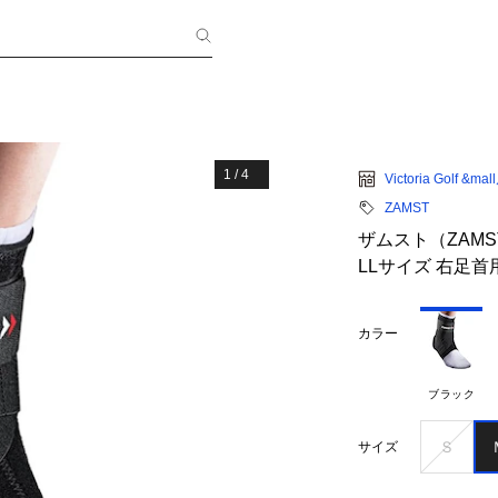
1
/
4
Victoria Golf &mal
ZAMST
ザムスト（ZAMST
LLサイズ 右足首
カラー
ブラック
Ｓ
サイズ