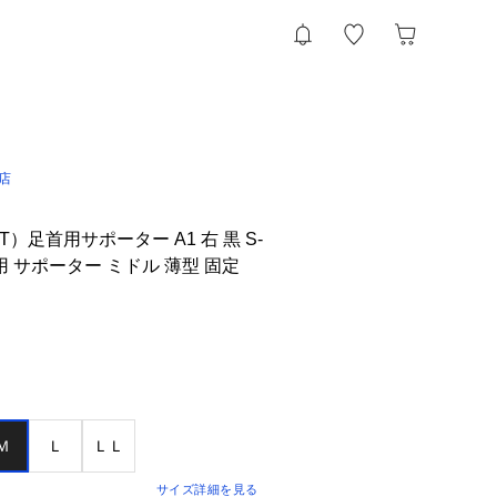
l店
）足首用サポーター A1 右 黒 S-
用 サポーター ミドル 薄型 固定
Ｍ
Ｌ
ＬＬ
サイズ詳細を見る