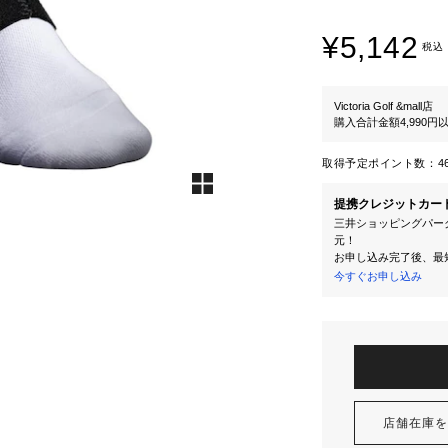
¥5,142
税込
Victoria Golf &mall店
購入合計金額4,990
取得予定ポイント数：
4
提携クレジットカー
三井ショッピングパーク
元！
お申し込み完了後、最
今すぐお申し込み
店舗在庫