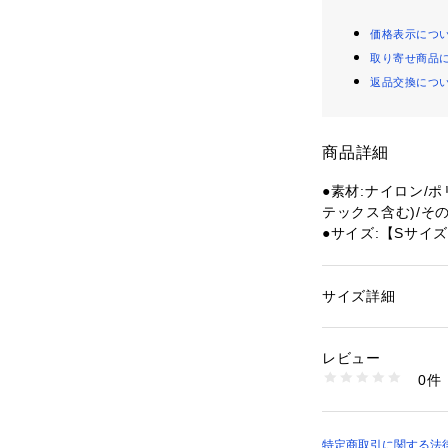
価格表示につ
取り寄せ商品
返品交換につ
商品詳細
●素材:ナイロン/
テックス含む)/その
●サイズ:【Sサイズ
 【Mサイズ】シュー
ズ】シューズの大きさ
ーズの大きさ28.0～
サイズ詳細
性別：
レディース
※シューズサイズ:
カテゴリー：
アウト
ッズ
は大きい方のサイズ
レビュー
●ミドルサポート
0件
●右足首用
商品番号：
15402000
10359734101 （
●3方向へのストラ
応用したダブル内
ラップでしっかり
特定商取引に関する法律に基づ