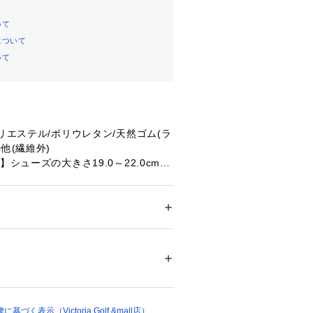
いて
について
いて
ポリエステル/ポリウレタン/天然ゴム(ラ
他(繊維外)
】シューズの大きさ19.0～22.0cm
ズの大きさ22.0～25.0cm 【Lサイ
25.0～28.0cm 【LLサイズ】シュ
31.0cm
メンズ
に合わせて(値がさかいになった場合
ドア・スポーツ
 ＞ 
ゴルフ
 ＞ 
その他ゴルフグ
:を)お選びください。
33519 
（モール）
ショップ）
ップでしっかり固定:テーピング理論を
反制限ストラップとスターアップスト
固定します。
く表示（Victoria Golf &mall店）