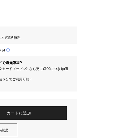
円以上で送料無料
6 pt
ドで還元率UP
カード《セゾン》なら更に¥100につき1pt還
短５分でご利用可能！
カートに追加
を確認