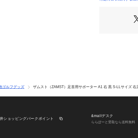
●足の形状になじ
なじむパーソナル
ートします。
●薄くてムレにく
さらに通気性に優
ラフレックスを採
●ザムストの足首
ムストの足首サポ
シューズ内でのか
設計。固定力を損
た通気性や抗菌防
間の使用における
※「インソール3
他ゴルフグッズ
ザムスト（ZAMST）足首用サポーター A1 右 黒 S-LLサイズ 
ペーンに関しては
す。
●動きやすさ重視
動きと安心感が得
&mallデスク
井ショッピングパークポイント
【商品の購入にあ
ららぽーと受取なら送料無料
※一部商品におい
記と異なる場合が