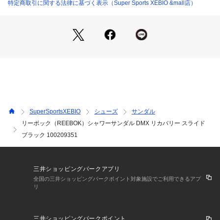
し、DMXコンフォート+モデルでお馴染みの究極の履き心地を
特定商取引に関する法律に基づく表示（Super Sports XEBIO &mall店）
実現。
【商品の購入にあたっての注意事項】
【こちらの商品について】
※シューズの製造過程で、接着剤の付着や縫製のズレ・歪みを
生じている場合がありますが、使用上問題無いと判断したもの
を販売しております。あらかじめご了承のうえ、お買い求めく
ださい。
※一部商品において弊社カラー表記がメーカーカラー表記と異
なる場合があります。
SuperSportsXEBIO
シューズ
サンダル
※ブラウザやお使いのモニター環境により、掲載画像と実際の
リーボック（REEBOK）シャワーサンダル DMX リカバリー スライド
商品の色味が若干異なる場合があります。
ブラック 100209351
※掲載の価格・製品のパッケージ・デザイン・仕様について、
予告なく変更することがあります。あらかじめご了承くださ
い。2026年春夏モデル 2026ssmodel リーボック REEBOK ス
ーパースポーツゼビオ ゼビオ Super Sports XEBIO スポーツ
三井ショッピングパークアプリ
サンダル シャワーサンダル シャワサン Men's Mens メンズ
全国の三井ショッピングパークポイント対象施設でご利用できるアプ
 めんず 男性 Lady's Ladys レディース れでぃーす 女性 ユニ
リ
セックス UNISEX unisex Unisex 部活 部活用 部活生 旅行 旅
行用 外出 外出用 外履き 町履き 街履き 普段履き クッション性 
クッション 黒 くろ クロ ブラック 黒靴 真黒 真っ黒 オールブ
三井ショッピングパークポイント