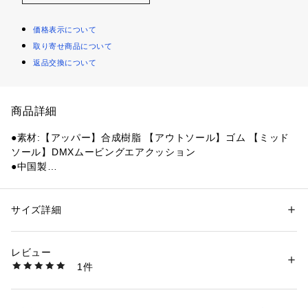
価格表示について
取り寄せ商品について
返品交換について
商品詳細
●素材:【アッパー】合成樹脂 【アウトソール】ゴム 【ミッド
ソール】DMXムービングエアクッション
●中国製
●メーカーカラー表記:ブラック
●幅:標準
●ヒール寸:3
サイズ詳細
性別：
レディース
メンズ
●プラットフォーム高さ:2.5
カテゴリー：
シューズ
 ＞ 
サンダル
●トレンドに合ったインジェクションEVAソールで、ソフトな
レビュー
感触を実現。
商品番号：
1540000485810 
（モール）
1件
●サイドにはリーボックロゴをエンボス加工であしらい、存在
10904068401 （ショップ）
感を高めている。
●ミッドソールにDMXムービングエアーテクノロジーを搭載