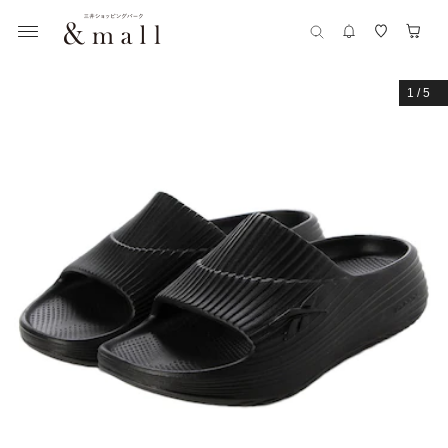
1
/
5