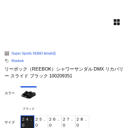
Super Sports XEBIO &mall店
Reebok
リーボック（REEBOK）シャワーサンダル DMX リカバリ
ー スライド ブラック 100209351
カラー
ブラック
２４．
２５．
２６．
２７．
２８．
サイズ
０
０
０
０
０