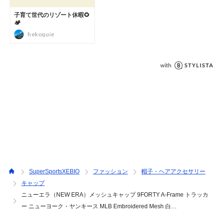
ュキャップ メッシュ 通気性 快適 アジャスタブル サイズ調整
可 メジャーリーグ ベースボールキャップ メジャー 球団 ロゴ
 刺繍 ベースボール 野球 MLB 応援 試合観戦 ヤンキース ニュ
ーヨーク・ヤンキース New York Yankees NY Yankees Pinstr
ipes 白 ホワイト クローム クロームホワイト 56.8-60.6cm ba
seballcap26
SuperSportsXEBIO
ファッション
帽子・ヘアアクセサリー
キャップ
ニューエラ（NEW ERA）メッシュキャップ 9FORTY A-Frame トラッカ
ー ニューヨーク・ヤンキース MLB Embroidered Mesh 白…