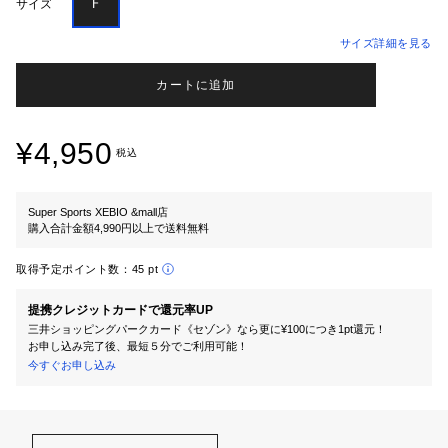
Ｆ
サイズ
サイズ詳細を見る
カートに追加
¥4,950
税込
Super Sports XEBIO &mall店
購入合計金額4,990円以上で送料無料
取得予定ポイント数：
45 pt
提携クレジットカードで還元率UP
三井ショッピングパークカード《セゾン》なら更に¥100につき1pt還元！
お申し込み完了後、最短５分でご利用可能！
今すぐお申し込み