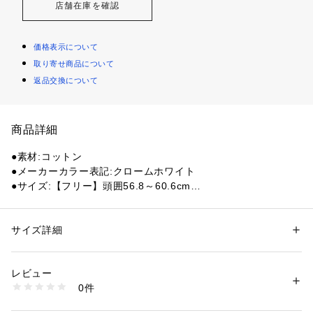
店舗在庫を確認
価格表示について
取り寄せ商品について
返品交換について
商品詳細
●素材:コットン
●メーカーカラー表記:クロームホワイト
●サイズ:【フリー】頭囲56.8～60.6cm
●メッシュ部分に刺繍を施し、スポーティーさとファッション
性を両立したコレクション。メッシュ部分に球団のワードマー
クを刺繍で表現。通気性に優れたメッシュキャップ仕様で、春
サイズ詳細
性別：
レディース
メンズ
夏シーズンも快適な被り心地。スポーティーでありながら、フ
カテゴリー：
ファッション
 ＞ 
帽子・ヘアアクセサリー
 ＞ 
キャップ
ァッション性も兼ね備えたデザインが魅力です。
レビュー
●シルエットは9FORTYをベースに、フロント部1枚パネルにし
商品番号：
1540000485756 
（モール）
0件
て上部をつまんだ独特のシルエットが特徴。フロントパネルの
10902431001 （ショップ）
内側に独自の芯を作ることで型崩れしにくいシルエットが保た