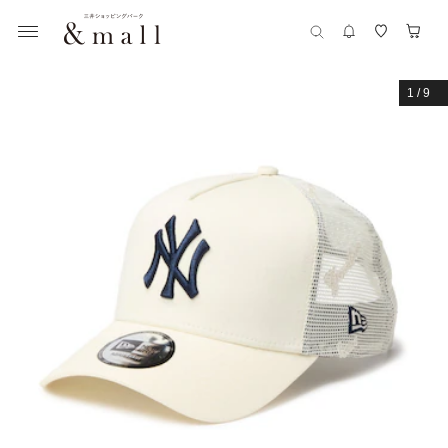
1
/
9