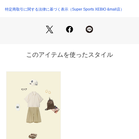
れます。少し深みがある被り心地です。バイザー(つば)はあら
かじめ着用しやすい状態にカーブしています。リアのアジャス
特定商取引に関する法律に基づく表示（Super Sports XEBIO &mall店）
ターで頭回り約56.8cmから60.6cmまでサイズ調整が可能で
す。
●チーム:ニューヨーク・ヤンキース
●リーグ:メジャーリーグ・ベースボール
【商品の購入にあたっての注意事項】
※一部商品において弊社カラー表記がメーカーカラー表記と異
なる場合があります。
※ブラウザやお使いのモニター環境により、掲載画像と実際の
商品の色味が若干異なる場合があります。
※掲載の価格・製品のパッケージ・デザイン・仕様について、
予告なく変更することがあります。あらかじめご了承くださ
い。2026年春夏モデル 2026ssmodel ニューエラ NEW ERA
 NEWERA スーパースポーツゼビオ ゼビオ Super Sports XEB
IO 帽子 メッシュキャップ Men's Mens メンズ めんず 男性 ブ
ランド スポーツキャップ ファッション スポーツ 部活 散歩 お
出かけ 旅行 トラベル 観光 運動 ウォーキング ジョギング ラン
ニング サイクリング 自転車 フィットネス スポーツ観戦 レジ
ャー アウトドア BBQ バーベキュー キャンプ プレゼント ギフ
ト 日除け 日焼け対策 日差し対策 暑さ対策 熱中症対策 メッシ