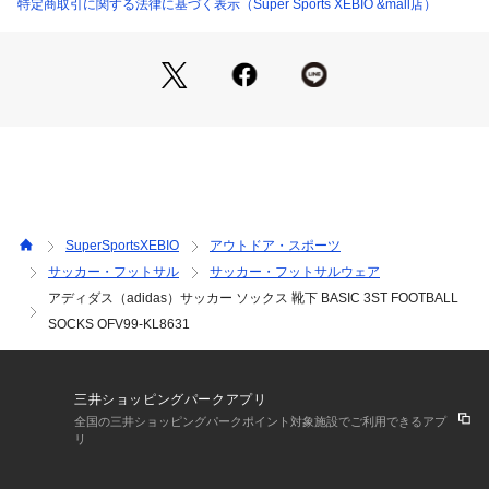
予告なく変更することがあります。あらかじめご了承くださ
特定商取引に関する法律に基づく表示（Super Sports XEBIO &mall店）
い。2026年春夏モデル 2026ssmodel アディダス ADIDAS ス
ーパースポーツゼビオ ゼビオ Super Sports XEBIO くつ下 く
つした サッカー soccer フットボール サッカー小物 小物 アク
セサリー アクセサリー サッカーソックス サッカーストッキン
グ ソックス ストッキング 靴下
SuperSportsXEBIO
アウトドア・スポーツ
サッカー・フットサル
サッカー・フットサルウェア
アディダス（adidas）サッカー ソックス 靴下 BASIC 3ST FOOTBALL
SOCKS OFV99-KL8631
三井ショッピングパークアプリ
全国の三井ショッピングパークポイント対象施設でご利用できるアプ
リ