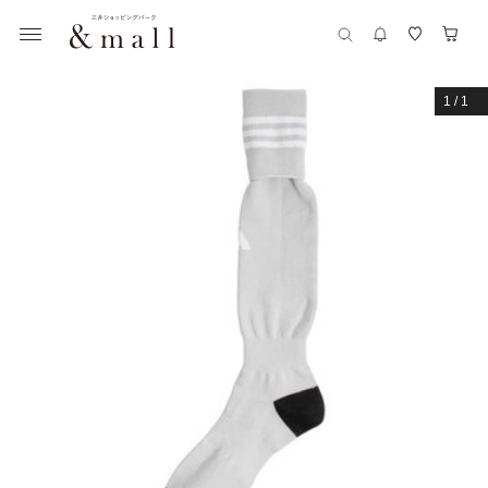
1
/
1