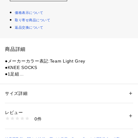
価格表示について
取り寄せ商品について
返品交換について
商品詳細
●メーカーカラー表記:Team Light Grey
●KNEE SOCKS
●1足組
【商品の購入にあたっての注意事項】
※本商品は製品特性上、試着後の返品はできかねます。試着前
サイズ詳細
性別：
レディース
メンズ
にサイズなどご確認をお願いします。
カテゴリー：
アウトドア・スポーツ
 ＞ 
サッカー・フットサル
 ＞ 
サッカ
ー・フットサルウェア
※一部商品において弊社カラー表記がメーカーカラー表記と異
レビュー
なる場合があります。
0件
※ブラウザやお使いのモニター環境により、掲載画像と実際の
商品番号：
1540000485750 
（モール）
10900657101 （ショップ）
商品の色味が若干異なる場合があります。
※掲載の価格・製品のパッケージ・デザイン・仕様について、