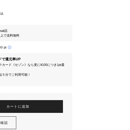
税込
mall店
円以上で送料無料
30 pt
ドで還元率UP
カード《セゾン》なら更に¥100につき1pt還
短５分でご利用可能！
カートに追加
を確認