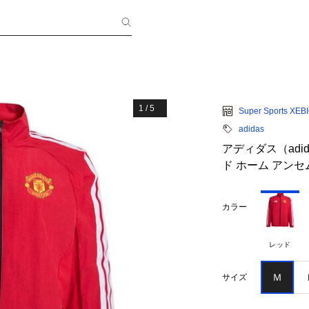
1
/
5
Super Sports XEB
adidas
アディダス（ad
ド ホーム アンセム
カラー
レッド
Ｍ
サイズ