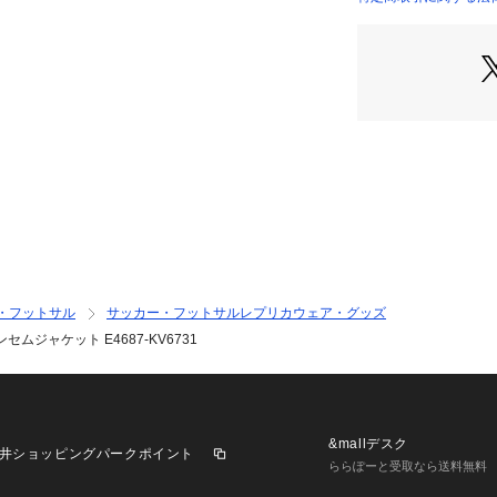
●LL(XL)サイズ詳
店）
m 【ラグラン袖丈】
●メーカーカラー表記:
●クラシックなス
ースタイルを演出
●サッカーカルチ
スター・ユナイテッ
ラブへの誇りとコ
現する一着。試合
ら着想を得たこの
フスタイルの間を
●シャープなスタ
ックなシルエット
・フットサル
サッカー・フットサルレプリカウェア・グッズ
フルレングスのジ
ムジャケット E4687-KV6731
しやすさと幅広い
●レギュラーフィ
声援のときも、仲
すさとリラックス
クが優れた耐久性
&mallデスク
井ショッピングパークポイント
ない光沢感がモダ
ららぽーと受取なら送料無料
●アディダスが受け