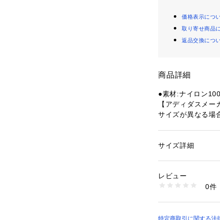
価格表示につ
取り寄せ商品
返品交換につ
商品詳細
●素材:ナイロン10
【アディダスメー
サイズが異なる場
●サイズ:【Sサイズ
ェスト89～92cm 
(XL)サイズ】チェス
サイズ詳細
性別：
メンズ
ェスト101～106c
カテゴリー：
アウト
サッカー・フットサ
12cm
レビュー
【実寸サイズ】
0件
●Mサイズ詳細:【胸
商品番号：
15400004
10916659301 （
 【ラグラン袖丈】8
●Lサイズ詳細:【胸
 【ラグラン袖丈】8
特定商取引に関する法律に基づ