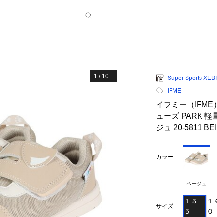
1
/
10
Super Sports XEB
IFME
イフミー（IFM
ューズ PARK 
ジュ 20-5811 BE
カラー
ベージュ
１５．
１
サイズ
５
０