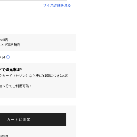
サイズ詳細を見る
mall店
円以上で送料無料
3 pt
ドで還元率UP
カード《セゾン》なら更に¥100につき1pt還
短５分でご利用可能！
カートに追加
を確認