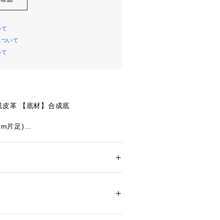
いて
について
いて
成皮革 【底材】合成底
5cm片足)
:BEIGE
大学スポーツ科学学術院鳥居研究室 産学
ー
ズ
 ＞ 
スニーカー・スリッポン
ーサー 健康な土踏まずのアーチ形成を
ルインソール
85510 
（モール）
ショップ）
たっての注意事項】
・計量方法により計測を行っておりま