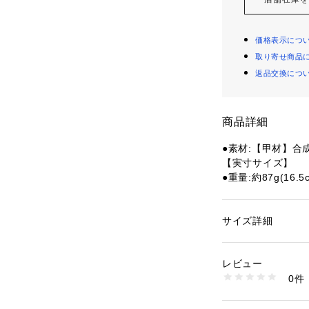
価格表示につ
取り寄せ商品
返品交換につ
商品詳細
●素材:【甲材】合
【実寸サイズ】
●重量:約87g(16.
●中国製
●メーカーカラー表記
●IFME×早稲田
サイズ詳細
性別：
キッズ・ベビ
共同開発
カテゴリー：
シュー
●ウインドラスソ
レビュー
促進するオリジナ
商品番号：
15400004
0件
10909114801 （
【商品の購入にあ
※弊社独自の採寸