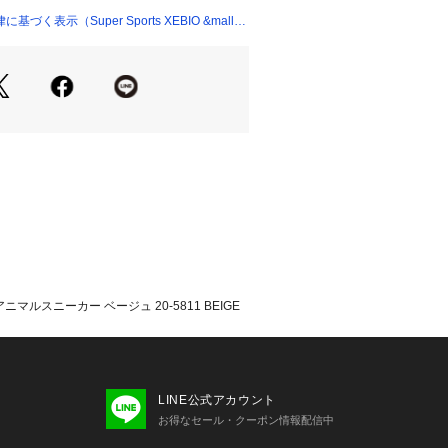
差が生じる場合があります。
く表示（Super Sports XEBIO &mall
ついて】
過程で、接着剤の付着や縫製のズレ・
場合がありますが、使用上問題無いと
売しております。あらかじめご了承の
ください。
いては、左右10cm以内の差までは弊
ただいております。左右の紐に10c
場合はメールにてお問い合わせくださ
て弊社カラー表記がメーカーカラー表
あります。
いのモニター環境により、掲載画像と
が若干異なる場合があります。
ルスニーカー ベージュ 20-5811 BEIGE
品のパッケージ・デザイン・仕様につ
更することがあります。あらかじめご
ミー IFME スーパースポーツゼビオ
orts XEBIO スポーツシューズ 靴 Juni
あ 子供 JR 街履き 町履き カジュアル 
LINE公式アカウント
 ボーイズ 女の子 girl ガール ガールズ 
お得なセール・クーポン情報配信中
き 町履き 普段履き カジュアル 登園