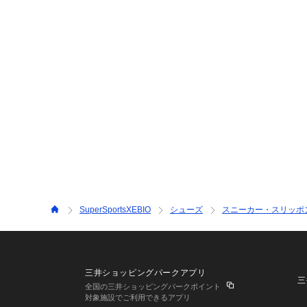
SuperSportsXEBIO
シューズ
スニーカー・スリッポ
三井ショッピングパークアプリ
三
全国の三井ショッピングパークポイント
対象施設でご利用できるアプリ