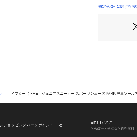
すため、多少の誤
特定商取引に関する法律に基づ
【こちらの商品に
店）
※シューズの製造
歪みを生じている
判断したものを販
うえ、お買い求め
※靴ひもの長さにつ
社許容内とさせてい
m以上の差がある
い。
※一部商品におい
記と異なる場合が
※ブラウザやお使
実際の商品の色味
ン
イフミー（IFME）ジュニアスニーカー スポーツシューズ PARK 軽量ソールアニマ
※掲載の価格・製
いて、予告なく変
了承ください。イフ
 ゼビオ Super Sp
or ジュニア じゅに
&mallデスク
井ショッピングパークポイント
男の子 boy ボーイ
ららぽーと受取なら送料無料
旅行 旅 外出 街履