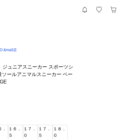
IO &mall店
E）ジュニアスニーカー スポーツシ
軽量ソールアニマルスニーカー ベー
IGE
６．
１６．
１７．
１７．
１８．
５
０
５
０