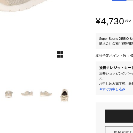
¥4,730
税込
Super Sports XEBIO &
購入合計金額4,990
取得予定ポイント数：
4
提携クレジットカー
三井ショッピングパーク
元！
お申し込み完了後、最
今すぐお申し込み
店舗在庫