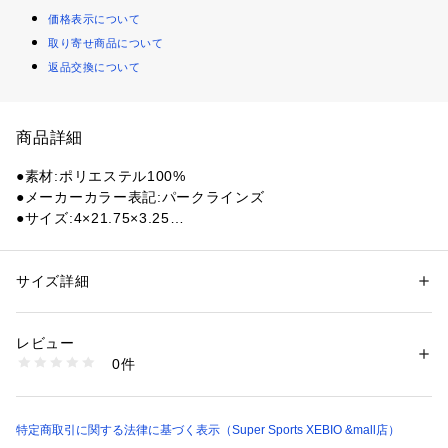
価格表示について
取り寄せ商品について
返品交換について
商品詳細
●素材:ポリエステル100%
●メーカーカラー表記:パークラインズ
●サイズ:4×21.75×3.25
●5本の缶がぴったり収まります。
【商品の購入にあたっての注意事項】
サイズ詳細
性別：
レディース
メンズ
※総柄の商品については、生地の裁断箇所により、商品一点ご
カテゴリー：
アウトドア・スポーツ
 ＞ 
マリンスポーツ
 ＞ 
マリンレジャー
グッズ
とにパターン(柄)が異なる場合がございます。
レビュー
そのため、掲載画像とはパターンの位置や内容が異なるものが
0件
ありますが、商品自体の仕様の相違には該当いたしません。
商品番号：
1540000485306 
（モール）
10903594501 （ショップ）
※一部商品において弊社カラー表記がメーカーカラー表記と異
なる場合があります。
※ブラウザやお使いのモニター環境により、掲載画像と実際の
特定商取引に関する法律に基づく表示（Super Sports XEBIO &mall店）