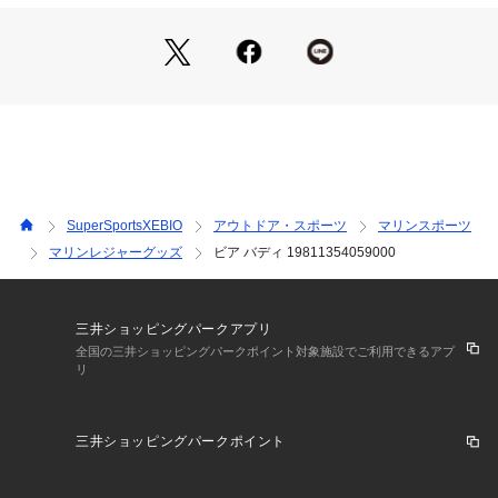
商品の色味が若干異なる場合があります。
※掲載の価格・製品のパッケージ・デザイン・仕様について、
予告なく変更することがあります。あらかじめご了承くださ
い。カブー KAVU エルブレス ヴィクトリア ビクトリア Victori
a L-Breath BAG バッグ カバン かばん 鞄 アウトドアカジュア
ル小物 アクセサリー カジュアルバッグ Men's Mens メンズ
 めんず 男性 アウトドア レジャー キャンプ カジュアル 缶ホル
ダー ビールホルダー ドリンクホルダー クージー 缶ケース 収
納 肩掛け 斜め掛け 持ち運び 便利グッズ フェス BBQ バーベ
キュー おもしろ ギフト オレンジ レディース
SuperSportsXEBIO
アウトドア・スポーツ
マリンスポーツ
マリンレジャーグッズ
ビア バディ 19811354059000
三井ショッピングパークアプリ
全国の三井ショッピングパークポイント対象施設でご利用できるアプ
リ
三井ショッピングパークポイント