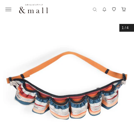
1
/
4