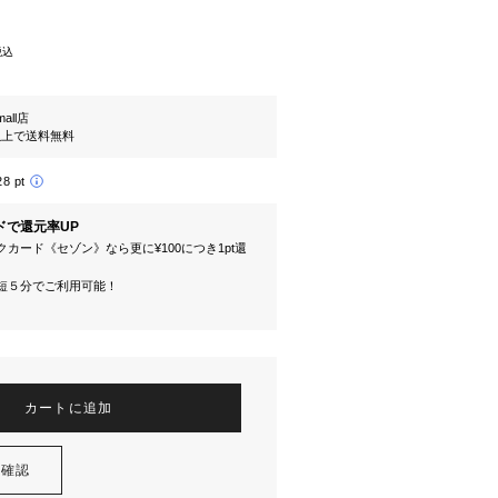
税込
mall店
円以上で送料無料
28 pt
ドで還元率UP
カード《セゾン》なら更に¥100につき1pt還
短５分でご利用可能！
カートに追加
を確認