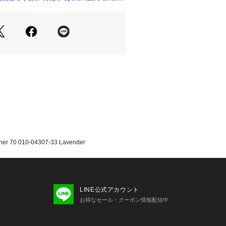
テータス
プ:AMOLED(オプションで常時表示
ン
のオプション
:リチウムイオン
ートウォッチモード】約13日間 (常時
バッテリー節約スマートウォッチモード)
モード)約23時間 【マルチGNSSモー
min独自の充電ケーブルによる有線充電
 010-04307-33 Lavender
12mB
ム設定
LINE公式アカウント
ラーム
お得なセール・クーポン情報配信中
チ