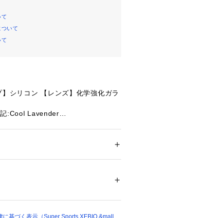
いて
について
いて
プ】シリコン 【レンズ】化学強化ガラ
ool Lavender
e バンド互換性(20mm)
.2インチ(30.4mm)
メンズ
0 ピクセル
ドア・スポーツ
 ＞ 
スポーツ全般
 ＞ 
その他競
察
間(スマートウォッチモード):約13日
84958 
（モール）
ショップ）
キング(スポットチェック、オプション
)
ディネス
く表示（Super Sports XEBIO &mall