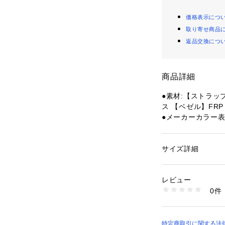
価格表示につ
取り寄せ商品
返品交換につ
商品詳細
●素材:【ストラッ
ス 【ベゼル】FRP
●メーカーカラー表記:C
●Quick Releas
●重量:40g
●ディスプレイ:直径1
サイズ詳細
性別：
レディース
●解像度:390×39
カテゴリー：
アウト
技グッズ
●睡眠スコアと洞
レビュー
●バッテリー稼働時
0件
間
商品番号：
15400004
10924427401 （
●血中酸素トラッ
で終日または睡眠時
●トレーニングレ
特定商取引に関する法律に基づ