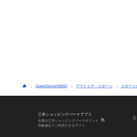
SuperSportsXEBIO
アウトドア・スポーツ
スポーツ
三井ショッピングパークアプリ
三
全国の三井ショッピングパークポイント
対象施設でご利用できるアプリ