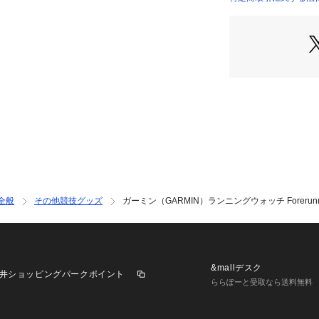
●トレーニングス
店）
●ディスプレイタイ
モード)
●タッチスクリー
●防水等級:5 ATM
●カラー表示
●大きなフォント
●バッテリータイプ
●稼働時間:【スマ
表示:5日間) 【
約28日間 【GPS
ド】約16時間
●充電方法:Gar
全般
その他競技グッズ
ガーミン（GARMIN）ランニングウォッチ Forerunner 70
●内蔵メモリ/履歴:5
●日付と時刻
●GPS時刻同期
●自動サマータイ
●アラーム
&mallデスク
井ショッピングパークポイント
●スマート起床ア
ららぽーと受取なら送料無料
●タイマー
●ストップウォッ