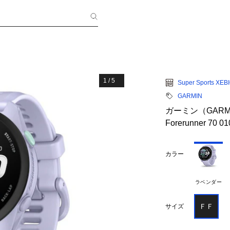
1
/
5
Super Sports XEB
GARMIN
ガーミン（GAR
Forerunner 70 0
カラー
ラベンダー
ＦＦ
サイズ