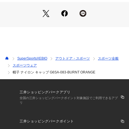
【商品の購入にあたっての注意事項】
※弊社独自の採寸・計量方法により計測を行っておりますた
め、多少の誤差が生じる場合があります。
※一部商品において弊社カラー表記がメーカーカラー表記と異
なる場合があります。
※ブラウザやお使いのモニター環境により、掲載画像と実際の
商品の色味が若干異なる場合があります。
※掲載の価格・製品のパッケージ・デザイン・仕様について、
予告なく変更することがあります。あらかじめご了承くださ
い。2026年春夏モデル 2026ssmodel グラミチ Gramicci エル
SuperSportsXEBIO
アウトドア・スポーツ
スポーツ全般
ブレス ヴィクトリア ビクトリア Victoria L-Breath アウトドア
スポーツウェア
カジュアル小物 アクセサリー 帽子 Men's Mens メンズ めん
帽子 ナイロン キャップ G6SA-083-BURNT ORANGE
ず 男性 アウトドア レジャー ハイキング キャンプ ぼうし 日よ
け 紫外線対策 UV対策 熱中症対策
三井ショッピングパークアプリ
全国の三井ショッピングパークポイント対象施設でご利用できるアプ
リ
三井ショッピングパークポイント