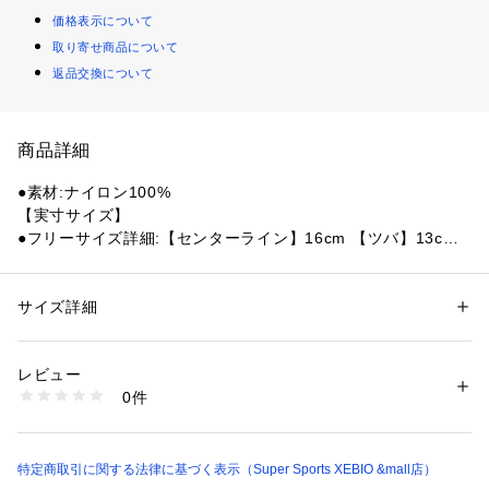
価格表示について
取り寄せ商品について
返品交換について
商品詳細
●素材:ナイロン100%
【実寸サイズ】
●フリーサイズ詳細:【センターライン】16cm 【ツバ】13cm
 【頭囲】58cm
●中国製
●メーカーカラー表記:BURNT ORANGE
サイズ詳細
性別：
メンズ
●5パネルのNYLONgRAMICCI CAPは、GRAMICCIならではの
カテゴリー：
アウトドア・スポーツ
 ＞ 
スポーツ全般
 ＞ 
スポーツウェア
ウェビングベルトによるサイズ調整が可能です。工場での廃棄
レビュー
対象であるナイロン糸クズや、ナイロンチップを回収し製糸さ
商品番号：
1540000484169 
（モール）
0件
れた100%リサイクル素材である、ドライタッチと洗いを施し
10905840701 （ショップ）
たようなワッシャー感が特徴のGRAMICCI DURABLE NYLON
を使用し、撥水性に優れ乾きやすく水辺でも活躍します。
特定商取引に関する法律に基づく表示（Super Sports XEBIO &mall店）