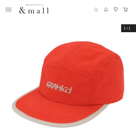
1
/
1