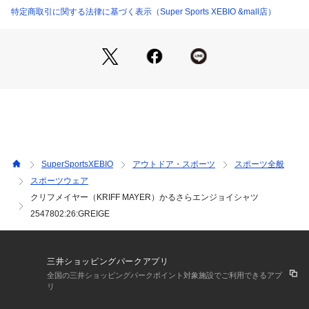
cm 【袖丈】26.5cm
特定商取引に関する法律に基づく表示（Super Sports XEBIO &mall店）
●中国製
●メーカーカラー表記:グレージュ
●かるさらエアー
●撥水、防汚、透湿、UV CUT、ストレッチ
●夏にピッタリな半袖オープンカラーシャツ
●撥水・防汚・透湿といった機能性に加え、伸縮性とUV CUT
機能も備えた、高機能素材を使用しています。
●メッシュ状の通気孔を設けた、軽くてさらさらな肌触りの
「かるさらエアー」素材により、通気性にも優れ、蒸れにくく
快適な着用感をキープ。アクティブなシーンからデイリーま
SuperSportsXEBIO
アウトドア・スポーツ
スポーツ全般
で、暑い季節を快適に過ごせる一着です。
スポーツウェア
●フロントにはリングドットボタンを採用し、着脱しやすいイ
クリフメイヤー（KRIFF MAYER）かるさらエンジョイシャツ
ージーな開閉仕様に。機能性とデザイン性を兼ね備えた、夏の
ワードローブに欠かせないアイテムです。
2547802:26:GREIGE
【商品の購入にあたっての注意事項】
※弊社独自の採寸・計量方法により計測を行っておりますた
三井ショッピングパークアプリ
め、多少の誤差が生じる場合があります。
全国の三井ショッピングパークポイント対象施設でご利用できるアプ
※一部商品において弊社カラー表記がメーカーカラー表記と異
リ
なる場合があります。