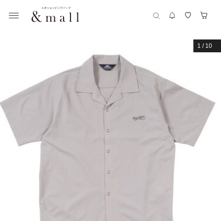
1
/
10