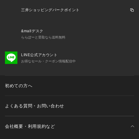
※ブラウザやお使いのモニター環境により、掲載画像と実際の
商品の色味が若干異なる場合があります。
三井ショッピングパークポイント
※掲載の価格・製品のパッケージ・デザイン・仕様について、
予告なく変更することがあります。あらかじめご了承くださ
い。2026年春夏モデル 2026ssmodel クリフメイヤー KRIFF
&mallデスク
 MAYER KRIFFMAYER エルブレス ヴィクトリア ビクトリア
ららぽーと受取なら送料無料
 Victoria L-Breath アウトドアカジュアル シャツ Men's Mens 
メンズ めんず 男性 アウトドア レジャー キャンプ カジュアル
LINE公式アカウント
お得なセール・クーポン情報配信中
初めての方へ
よくある質問・お問い合わせ
会社概要・利用規約など