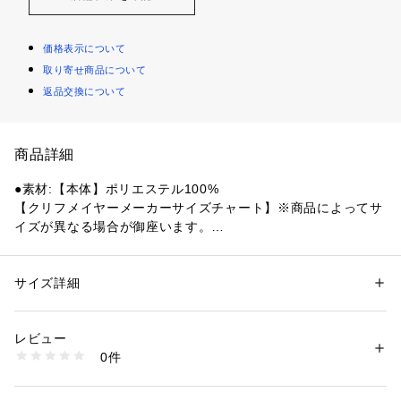
価格表示について
取り寄せ商品について
返品交換について
商品詳細
●素材:【本体】ポリエステル100%
【クリフメイヤーメーカーサイズチャート】※商品によってサ
イズが異なる場合が御座います。
●サイズ:【Mサイズ】チェスト88～96cm 身長165～175cm
 【Lサイズ】チェスト96～104cm 身長175～185cm 【LLサイ
ズ】チェスト104～112cm 身長175～185cm
サイズ詳細
性別：
メンズ
【実寸サイズ】
カテゴリー：
アウトドア・スポーツ
 ＞ 
スポーツ全般
 ＞ 
スポーツウェア
●Mサイズ詳細:【着丈】69cm 【肩幅】54.5cm 【身幅】60.5c
レビュー
m 【袖丈】24cm
商品番号：
1540000483116 
（モール）
0件
●Lサイズ詳細:【着丈】72cm 【肩幅】58cm 【身幅】66cm
10899922701 （ショップ）
 【袖丈】25.5cm
●LLサイズ詳細:【着丈】72.5cm 【肩幅】60cm 【身幅】69.5