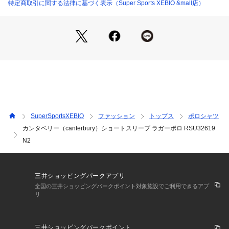
●中国製
特定商取引に関する法律に基づく表示（Super Sports XEBIO &mall店）
●メーカーカラー表記:ネイビー×オフホワイト・N2
●環境に配慮した程よい肉厚感のオーガニックコットンカノコ
を使用したラガーポロです。
●前立ての補強ステッチや、ラバー釦、脇スリットのトリプル
バータックなど、カンタベリーのアイデンティティーが詰まっ
ています。
●単体での着用はもちろん、様々なレイヤリングでシーズンを
通して着用できます。
※修理のご依頼はGoldwinリペアサービスにて承っておりま
SuperSportsXEBIO
ファッション
トップス
ポロシャツ
す。詳しくはメーカー公式サイトをご確認ください。
カンタベリー（canterbury）ショートスリーブ ラガーポロ RSU32619
N2
【商品の購入にあたっての注意事項】
※弊社独自の採寸・計量方法により計測を行っておりますた
め、多少の誤差が生じる場合があります。
※総柄の商品については、生地の裁断箇所により、商品一点ご
三井ショッピングパークアプリ
とにパターン(柄)が異なる場合がございます。
全国の三井ショッピングパークポイント対象施設でご利用できるアプ
そのため、掲載画像とはパターンの位置や内容が異なるものが
リ
ありますが、商品自体の仕様の相違には該当いたしません。
※一部商品において弊社カラー表記がメーカーカラー表記と異
なる場合があります。
三井ショッピングパークポイント