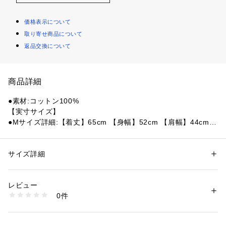
価格表示について
取り寄せ商品について
返品交換について
商品詳細
●素材:コットン100%
【実寸サイズ】
●Mサイズ詳細:【着丈】65cm 【身幅】52cm 【肩幅】44cm
 【袖丈】22cm 【裾幅】52cm 【袖口幅】15cm
●Lサイズ詳細:【着丈】68cm 【身幅】55cm 【肩幅】46cm
 【袖丈】23cm 【裾幅】55cm 【袖口幅】15cm
サイズ詳細
性別：
レディース
メンズ
●LL(XL)サイズ詳細:【着丈】71cm 【身幅】58cm 【肩幅】48
カテゴリー：
ファッション
 ＞ 
トップス
 ＞ 
ポロシャツ
cm 【袖丈】24cm 【裾幅】58cm 【袖口幅】16cm
レビュー
●3Lサイズ詳細:【着丈】74cm 【身幅】61cm 【肩幅】50cm
商品番号：
1540000482601 
（モール）
0件
 【袖丈】25cm 【裾幅】61cm 【袖口幅】16cm
10903463401 （ショップ）
●4Lサイズ詳細:【着丈】77cm 【身幅】64cm 【肩幅】52cm
 【袖丈】26cm 【裾幅】64cm 【袖口幅】17cm