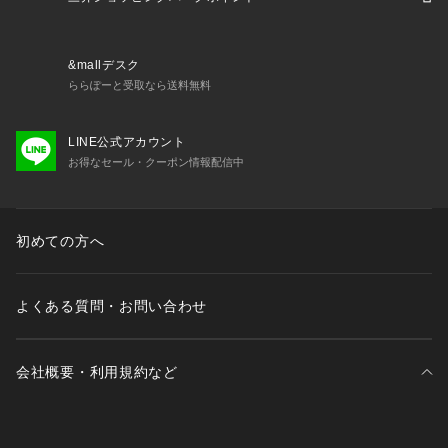
※ブラウザやお使いのモニター環境により、掲載画像と実際の
商品の色味が若干異なる場合があります。
※掲載の価格・製品のパッケージ・デザイン・仕様について、
&mallデスク
予告なく変更することがあります。あらかじめご了承くださ
ららぽーと受取なら送料無料
い。カンタベリー canterbury スーパースポーツゼビオ ゼビオ 
Super Sports XEBIO スポーツカットソー 半袖ポロシャツ Me
LINE公式アカウント
n's Mens メンズ めんず 男性 スポーツアパレル スポーツウェ
お得なセール・クーポン情報配信中
ア トップス   部活 クラブ 普段着 ゴルフ アウトドア  26apa_
biscas
初めての方へ
よくある質問・お問い合わせ
会社概要・利用規約など
三井不動産が展開する商業施設一覧