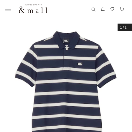
1
/
1