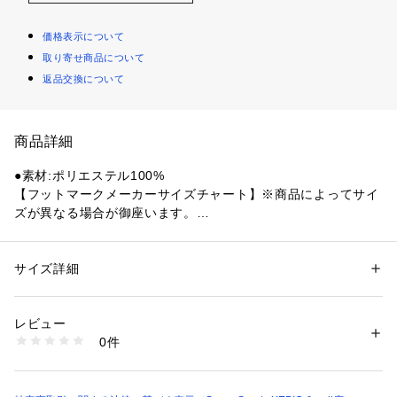
価格表示について
取り寄せ商品について
返品交換について
商品詳細
●素材:ポリエステル100%
【フットマークメーカーサイズチャート】※商品によってサイ
ズが異なる場合が御座います。
●サイズ:【Lサイズ】胸囲96～104cm
【実寸サイズ】
●Mサイズ詳細:【着丈】66.5cm 【肩幅】53cm 【身幅】54.5c
サイズ詳細
性別：
メンズ
m 【袖丈】22cm
カテゴリー：
アウトドア・スポーツ
 ＞ 
スポーツ全般
 ＞ 
スポーツウェア
●Lサイズ詳細:【着丈】68.5cm 【肩幅】54cm 【身幅】56cm
レビュー
 【袖丈】23cm
商品番号：
1540000482360 
（モール）
0件
●中国製
10906395401 （ショップ）
●メーカーカラー表記:225 Pグレー
●冷やしトク(着る前・冷やす・新常識):表面温度最大-4度 ひん