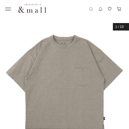
1
/
10