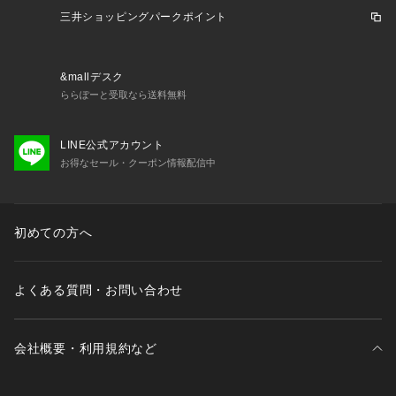
ns メンズ めんず 男性 アウトドア レジャー キャンプ トップ
三井ショッピングパークポイント
ス カジュアル Tシャツ 半袖 冷感 ひんやり 快適 紫外線対策 紫
外線カット UVケア UV対策 しわにならない 旅行 冷却 ドライ
 グレー ぐれー 運動 ランニング シンプル デイリーユース
&mallデスク
ららぽーと受取なら送料無料
LINE公式アカウント
お得なセール・クーポン情報配信中
初めての方へ
よくある質問・お問い合わせ
会社概要・利用規約など