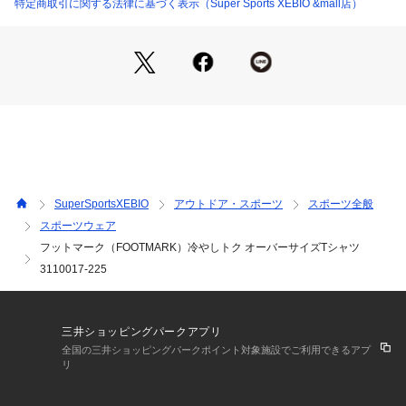
やり快適。ネッククーラーでお馴染みPCM素材使用。20回洗
特定商取引に関する法律に基づく表示（Super Sports XEBIO &mall店）
濯しても80%冷却効果キープ
●冷蔵庫で冷やして着れば冷却効果が最大化!!。新素材「Texio
n」使用持続する冷たさを実現。Texion(テキシオン)は、未加
工の一般繊維と比べて表面温度が最大で4度低くなります。秘
密はドイツ製の高品質PCM(相変化素材)をマイクロカプセル化
し、特殊加工技術で繊維内部に閉じ込めていること。28度で融
解し、熱を吸収し続けるため、ドライな環境下でも冷たいを実
現しました。
【商品の購入にあたっての注意事項】
SuperSportsXEBIO
アウトドア・スポーツ
スポーツ全般
※弊社独自の採寸・計量方法により計測を行っておりますた
スポーツウェア
め、多少の誤差が生じる場合があります。
フットマーク（FOOTMARK）冷やしトク オーバーサイズTシャツ
※一部商品において弊社カラー表記がメーカーカラー表記と異
なる場合があります。
3110017-225
※ブラウザやお使いのモニター環境により、掲載画像と実際の
商品の色味が若干異なる場合があります。
※掲載の価格・製品のパッケージ・デザイン・仕様について、
三井ショッピングパークアプリ
予告なく変更することがあります。あらかじめご了承くださ
全国の三井ショッピングパークポイント対象施設でご利用できるアプ
い。2026年春夏モデル 2026ssmodel フットマーク FOOT M
リ
ARK FOOTMARK エルブレス ヴィクトリア ビクトリア Victor
ia L-Breath アウトドアカジュアル カットソー半袖 Men's Me