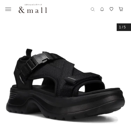
1
/
5