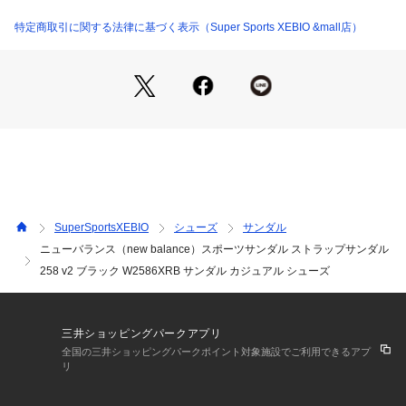
※シューズの製造過程で、接着剤の付着や縫製のズレ・歪みを
生じている場合がありますが、使用上問題無いと判断したもの
特定商取引に関する法律に基づく表示（Super Sports XEBIO &mall店）
を販売しております。あらかじめご了承のうえ、お買い求めく
ださい。
※一部商品において弊社カラー表記がメーカーカラー表記と異
なる場合があります。
※ブラウザやお使いのモニター環境により、掲載画像と実際の
商品の色味が若干異なる場合があります。
※掲載の価格・製品のパッケージ・デザイン・仕様について、
予告なく変更することがあります。あらかじめご了承くださ
い。2026年春夏モデル 2026ssmodel ニューバランス new bal
ance newbalance スーパースポーツゼビオ ゼビオ Super Spo
SuperSportsXEBIO
シューズ
サンダル
rts XEBIO スポーツサンダル ストラップサンダル Lady's Lady
ニューバランス（new balance）スポーツサンダル ストラップサンダル
s レディース れでぃーす 女性 スポサン スポーツサンダル 普
258 v2 ブラック W2586XRB サンダル カジュアル シューズ
段履き タウン 夏 レジャー アウトドア 安定感 快適 履き心地
 軽量 厚底 ファッション性 おしゃれ シンプル 黒 くろ 2605su
mmer_cp 2606water_sandal
三井ショッピングパークアプリ
全国の三井ショッピングパークポイント対象施設でご利用できるアプ
リ