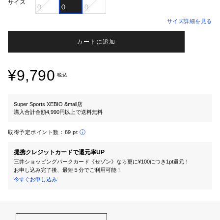
サイズ
０
０
０
サイズ詳細を見る
カートに追加
¥9,790
税込
Super Sports XEBIO &mall店
購入合計金額4,990円以上で送料無料
取得予定ポイント数：
89 pt
提携クレジットカードで還元率UP
三井ショッピングパークカード《セゾン》なら更に¥100につき1pt還元！
お申し込み完了後、最短５分でご利用可能！
今すぐお申し込み