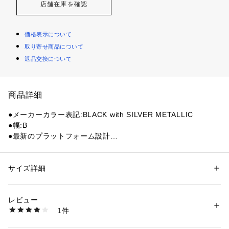
店舗在庫を確認
価格表示について
取り寄せ商品について
返品交換について
商品詳細
●メーカーカラー表記:BLACK with SILVER METALLIC
●幅:B
●最新のプラットフォーム設計
●軽量EVAフォームクッション
●完全成形
●合成素材のアッパー
サイズ詳細
性別：
レディース
●快適さを損なうことなく、個性を主張できるファッショナブ
カテゴリー：
シューズ
 ＞ 
サンダル
ルなサンダルです。
レビュー
商品番号：
1540000482293 
（モール）
1件
【商品の購入にあたっての注意事項】
10904143801 （ショップ）
【こちらの商品について】