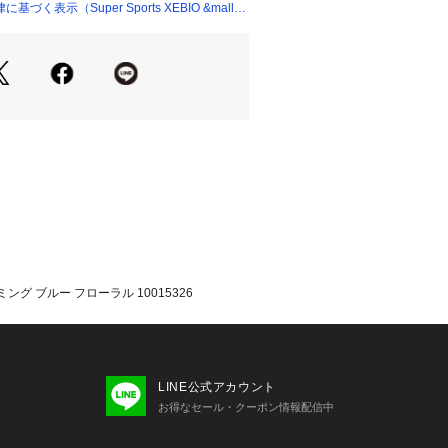
年春夏モデル 2025ssmodel クロッ
く表示（Super Sports XEBIO &mall
OCS スーパースポーツゼビオ ゼビオ Su
EBIO シューズ小物 アクセサリー
グ ブルー フローラル 10015326
LINE公式アカウント
お得なセール・クーポン情報配信中