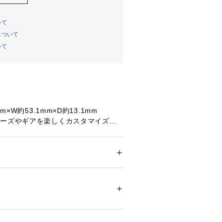
いて
について
いて
m×W約53.1mm×D約13.1mm
ューズやギアを楽しくカスタマイズす
サリー。
たっての注意事項】
メンズ
て弊社カラー表記がメーカーカラー表
ドア・スポーツ
 ＞ 
アウトドア
 ＞ 
アウトドア
あります。
いのモニター環境により、掲載画像と
が若干異なる場合があります。
81904 
（モール）
ショップ）
品のパッケージ・デザイン・仕様につ
更することがあります。あらかじめご