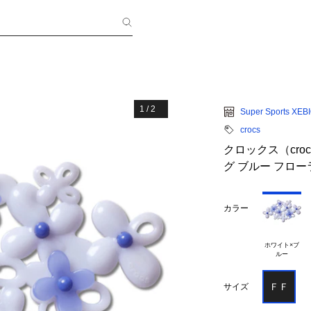
1
/
2
Super Sports XEB
crocs
クロックス（cro
グ ブルー フローラル
カラー
ホワイト×ブ

ＦＦ
サイズ