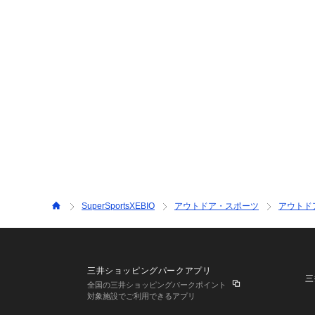
SuperSportsXEBIO
アウトドア・スポーツ
アウトド
三井ショッピングパークアプリ
三
全国の三井ショッピングパークポイント
対象施設でご利用できるアプリ