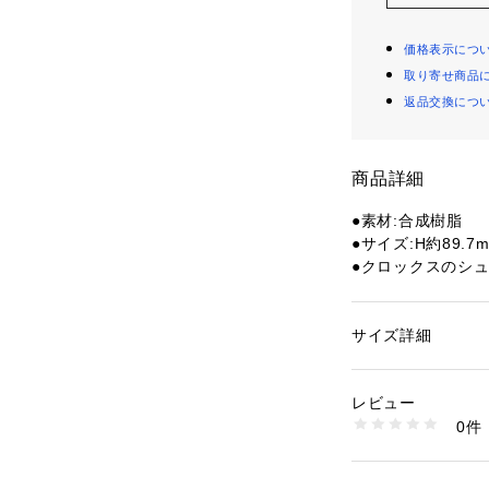
価格表示につ
取り寄せ商品
返品交換につ
商品詳細
●素材:合成樹脂
●サイズ:H約89.7m
●クロックスのシ
る、専用のアクセ
【商品の購入にあ
サイズ詳細
性別：
レディース
※一部商品におい
カテゴリー：
アウト
ギア・グッズ
記と異なる場合が
レビュー
※ブラウザやお使
0件
実際の商品の色味
商品番号：
15400004
10881633001 （
※掲載の価格・製
いて、予告なく変