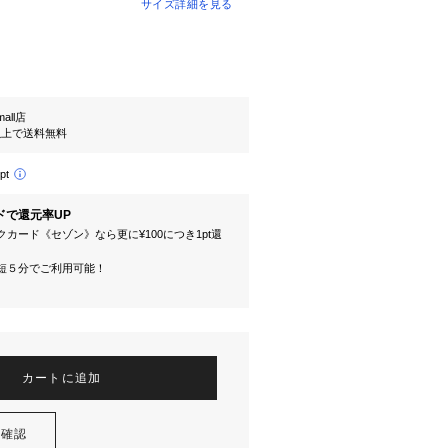
サイズ詳細を見る
mall店
円以上で送料無料
pt
ドで還元率UP
カード《セゾン》なら更に¥100につき1pt還
短５分でご利用可能！
カートに追加
を確認